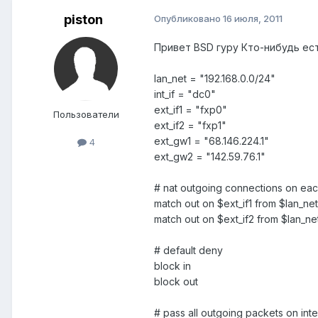
piston
Опубликовано
16 июля, 2011
Привет BSD гуру Кто-нибудь есть 
lan_net = "192.168.0.0/24"
int_if = "dc0"
ext_if1 = "fxp0"
Пользователи
ext_if2 = "fxp1"
ext_gw1 = "68.146.224.1"
4
ext_gw2 = "142.59.76.1"
# nat outgoing connections on each
match out on $ext_if1 from $lan_net 
match out on $ext_if2 from $lan_net
# default deny
block in
block out
# pass all outgoing packets on inte