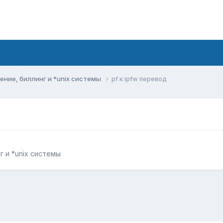
ние, биллинг и *unix системы
pf к ipfw перевод
 и *unix системы