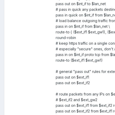
pass out on $int_if to $lan_net
# pass in quick any packets destin
pass in quick on $int_if from $lan_ne
# load balance outgoing traffic fro
pass in on $int_if from $lan_net \
route-to { ($ext_if1 $ext_gw1), ($ex
round-robin
# keep https traffic on a single co
# especially "secure" ones, don't 
pass in on $int_if proto tcp from $la
route-to ($ext_if1 $ext_gw1)
# general "pass out" rules for exte
pass out on $ext_if1
pass out on $ext_if2
# route packets from any IPs on $e
# $ext_if2 and $ext_gw2
pass out on $ext_if1 from $ext_if2 
pass out on $ext_if2 from $ext_if1 