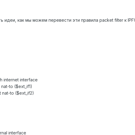
идеи, как мы можем перевести эти правила packet filter к IPFW 
 internet interface
nat-to ($ext_if1)
 nat-to ($ext_if2)
rnal interface