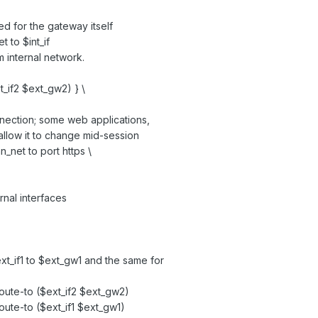
ed for the gateway itself
t to $int_if
m internal network.
t_if2 $ext_gw2) } \
nnection; some web applications,
allow it to change mid-session
n_net to port https \
rnal interfaces
xt_if1 to $ext_gw1 and the same for
route-to ($ext_if2 $ext_gw2)
route-to ($ext_if1 $ext_gw1)