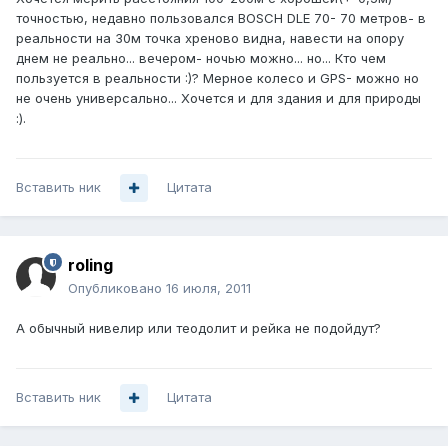
точностью, недавно пользовался BOSCH DLE 70- 70 метров- в
реальности на 30м точка хреново видна, навести на опору
днем не реально... вечером- ночью можно... но... Кто чем
пользуется в реальности :)? Мерное колесо и GPS- можно но
не очень универсально... Хочется и для здания и для природы
:).
Вставить ник
Цитата
roling
Опубликовано
16 июля, 2011
А обычный нивелир или теодолит и рейка не подойдут?
Вставить ник
Цитата