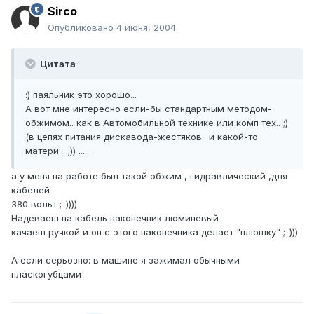
Sirco
Опубликовано
4 июня, 2004
Цитата
:) паяльник это хорошо...
А вот мне интересно если-бы стандартным методом-
обжимом.. как в Автомобильной технике или комп тех.. ;)
(в цепях питания дискавода-жестяков.. и какой-то
матери... ;)) ......
а у меня на работе был такой обжим , гидравлический ,для
кабелей
380 вольт ;-))))
Надеваеш на кабель наконечник люминевый
качаеш ручкой и он с этого наконечника делает "плюшку" ;-)))
А если серьозно: в машине я зажимал обычными
пласкогубцами