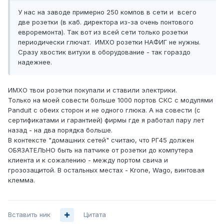
У нас на заводе примерно 250 компов в сети и всего
две розетки (в каб. директора из-за очень понтового
евроремонта). Так вот из всей сети только розетки
периодически глючат. ИМХО розетки НАФИГ не нужны.
Сразу хвостик витухи в оборудование - так гораздо
надежнее.
ИМХО твои розетки покупали и ставили электрики.
Только на моей совести больше 1000 портов СКС с модулями
Panduit с обеих сторон и не одного глюка. А на совести (с
сертификатами и гарантией) фирмы где я работал пару лет
назад - на два порядка больше.
В контексте "домашних сетей" считаю, что РГ45 должен
ОБЯЗАТЕЛЬНО быть на патчике от розетки до компутера
клиента и к сожалению - между портом свича и
грозозащитой. В остальных местах - Krone, Wago, винтовая
клемма.
Вставить ник
Цитата