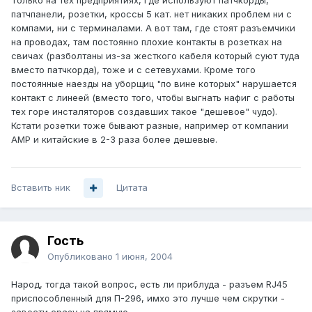
Только на тех предприятиях, где используют патчкорды,
патчпанели, розетки, кроссы 5 кат. нет никаких проблем ни с
компами, ни с терминалами. А вот там, где стоят разъемчики
на проводах, там постоянно плохие контакты в розетках на
свичах (разболтаны из-за жесткого кабеля который суют туда
вместо патчкорда), тоже и с сетевухами. Кроме того
постоянные наезды на уборщиц "по вине которых" нарушается
контакт с линеей (вместо того, чтобы выгнать нафиг с работы
тех горе инсталяторов создавших такое "дешевое" чудо).
Кстати розетки тоже бывают разные, например от компании
АМР и китайские в 2-3 раза более дешевые.
Вставить ник
Цитата
Гость
Опубликовано
1 июня, 2004
Народ, тогда такой вопрос, есть ли приблуда - разъем RJ45
приспособленный для П-296, имхо это лучше чем скрутки -