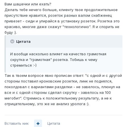
Вам шашечки или ехать?
Делать тебе нечего больше, клиенту твое продолжительное
присутствие нравится, розеток разных валом снабженец
привезет - сиди и упирайся в установку розеток. Розетка это
красиво, многие даже скажут "технологично". Я и спорить не
буду :).
Цитата
И вообще насколько влияет на качество грамотная
скрутка и "грамотная" розетка. Тобишь к чему
стремиться :-)
Так в твоем вопросе явно прописан ответ: "с одной и с другой
стороны поставил кроновские розетки, линк не поднялся,
поколдовал с вариантами разделки - не завелось, плюнул на
все и с одной стороны сделал скрутку - завелось на 100
мегобит". Стремись к положительному результату, а не к
отрицательному, это же не анализ уролога :).
Вставить ник
Цитата