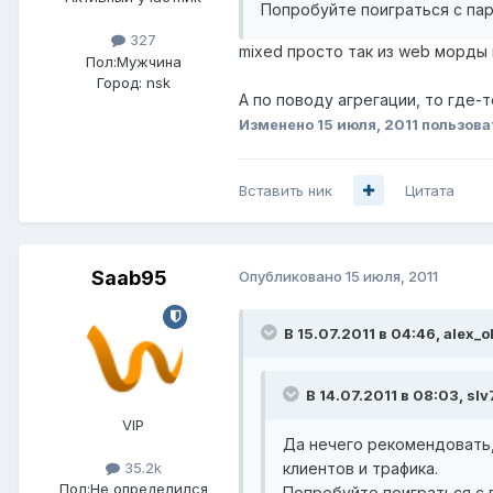
Попробуйте поиграться с па
327
mixed просто так из web морды
Пол:
Мужчина
Город:
nsk
А по поводу агрегации, то где-
Изменено
15 июля, 2011
пользова
Вставить ник
Цитата
Saab95
Опубликовано
15 июля, 2011
В 15.07.2011 в 04:46, alex_o
В 14.07.2011 в 08:03, sl
VIP
Да нечего рекомендовать, 
клиентов и трафика.
35.2k
Пол:
Не определился
Попробуйте поиграться с 