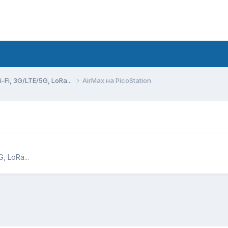
Fi, 3G/LTE/5G, LoRa...
AirMax на PicoStation
 LoRa...