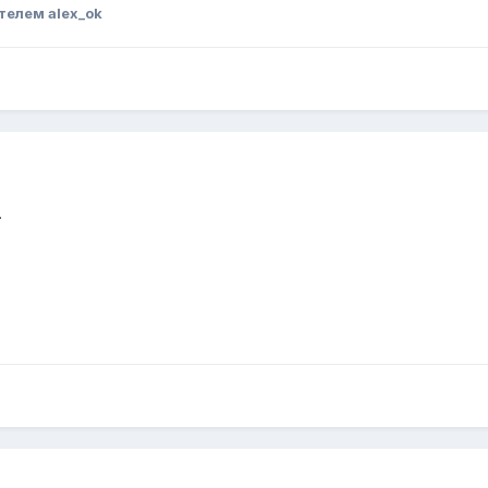
телем alex_ok
.