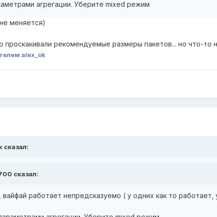
раметрами агрегации. Уберите mixed режим
 не меняется)
то проскакивали рекомендуемые размеры пакетов... но что-то 
телем alex_ok
k сказал:
v700 сказал:
вайфай работает непредсказуемо ( у одних как то работает, у
параметрами агрегации. Уберите mixed режим