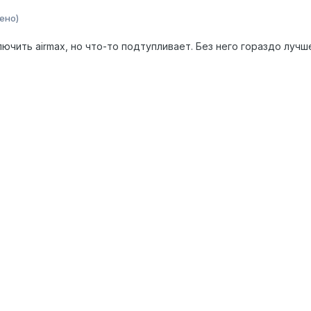
ено)
ючить airmax, но что-то подтупливает. Без него гораздо лучш