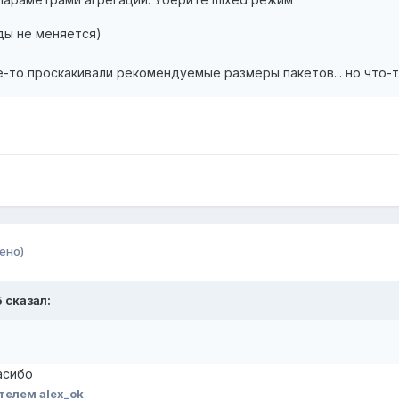
ды не меняется)
де-то проскакивали рекомендуемые размеры пакетов... но что-
ено)
5 сказал:
.
асибо
телем alex_ok