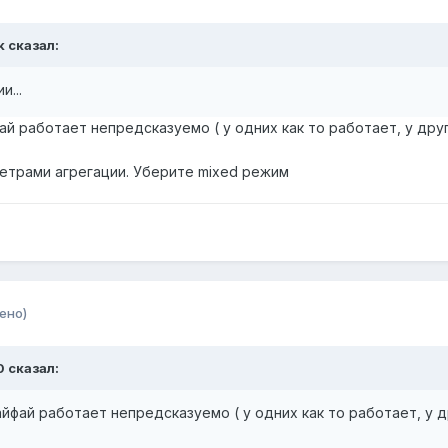
k сказал:
...
й работает непредсказуемо ( у одних как то работает, у друг
етрами агрегации. Уберите mixed режим
ено)
0 сказал:
йфай работает непредсказуемо ( у одних как то работает, у д