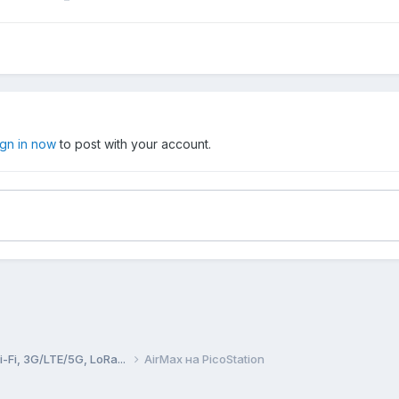
ign in now
to post with your account.
Fi, 3G/LTE/5G, LoRa...
AirMax на PicoStation