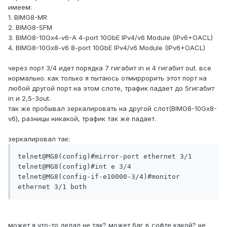
имеем:
1. BIMG8-MR
2. BIMG8-SFM
3. BIMG8-10Gx4-v6-A 4-port 10GbE IPv4/v6 Module (IPv6+OACL)
4. BIMG8-10Gx8-v6 8-port 10GbE IPv4/v6 Module (IPv6+OACL)
через порт 3/4 идет порядка 7 гигабит in и 4 гигабит out. все
нормально. как только я пытаюсь отмиррорить этот порт на
любой другой порт на этом слоте, трафик падает до 5гигабит
in и 2,5-3out.
так же пробывал зеркалировать на другой слот(BIMG8-10Gx8-
v6), разницы никакой, трафик так же падает.
зеркалировал так:
telnet@MG8(config)#mirror-port ethernet 3/1

telnet@MG8(config)#int e 3/4

telnet@MG8(config-if-e10000-3/4)#monitor 
может я что-то делал не так? может баг в софте какой? не