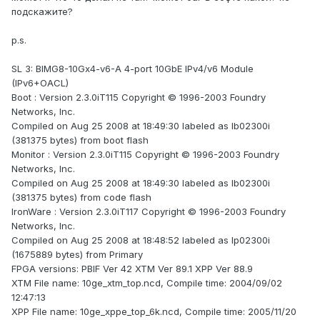
подскажите?
p.s.
SL 3: BIMG8-10Gx4-v6-A 4-port 10GbE IPv4/v6 Module
(IPv6+OACL)
Boot : Version 2.3.0iT115 Copyright © 1996-2003 Foundry
Networks, Inc.
Compiled on Aug 25 2008 at 18:49:30 labeled as lb02300i
(381375 bytes) from boot flash
Monitor : Version 2.3.0iT115 Copyright © 1996-2003 Foundry
Networks, Inc.
Compiled on Aug 25 2008 at 18:49:30 labeled as lb02300i
(381375 bytes) from code flash
IronWare : Version 2.3.0iT117 Copyright © 1996-2003 Foundry
Networks, Inc.
Compiled on Aug 25 2008 at 18:48:52 labeled as lp02300i
(1675889 bytes) from Primary
FPGA versions: PBIF Ver 42 XTM Ver 89.1 XPP Ver 88.9
XTM File name: 10ge_xtm_top.ncd, Compile time: 2004/09/02
12:47:13
XPP File name: 10ge_xppe_top_6k.ncd, Compile time: 2005/11/20