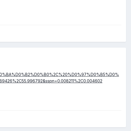
%D0%BA%D0%B2%D0%B0%2C%20%D0%97%D0%B5%D0%
6%2C55.996792&sspn=0.008211%2C0.004602