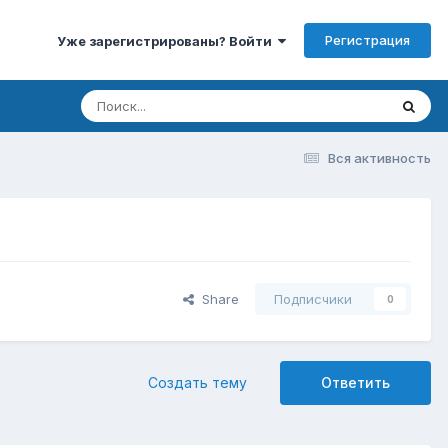
Регистрация
Уже зарегистрированы? Войти
Вся активность
Share
Подписчики
0
Создать тему
Ответить