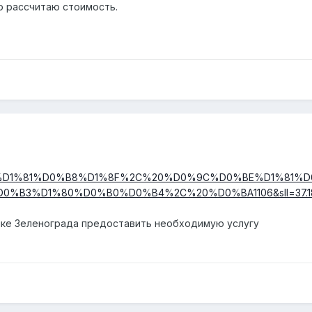
о рассчитаю стоимость.
1%D1%81%D0%B8%D1%8F%2C%20%D0%9C%D0%BE%D1%81
B3%D1%80%D0%B0%D0%B4%2C%20%D0%BA1106&sll=37.18942
чке Зеленограда предоставить необходимую услугу