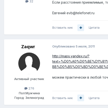
32
Если расстояния приемлимые, т
Евгений evb@telefonet.ru
Вставить ник
Цитата
Zaqwr
Опубликовано
5 июля, 2011
http://maps.yandex.ru/?
text=%D0%A0%D0%BE%D1%8
BB%D0%B5%D0%BD%D0%BE%D0%
можем практически в любой то
Активный участник
276
Пол:
Мужчина
Город:
Зеленоград
Вставить ник
Цитата