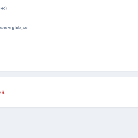
но)
елем gleb_se
ий.