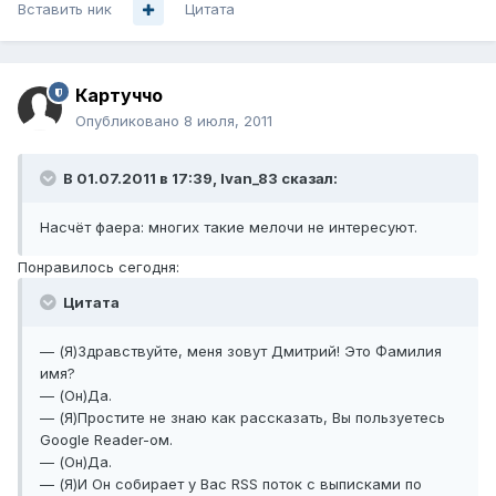
Вставить ник
Цитата
Картуччо
Опубликовано
8 июля, 2011
В 01.07.2011 в 17:39, Ivan_83 сказал:
Насчёт фаера: многих такие мелочи не интересуют.
Понравилось сегодня:
Цитата
— (Я)Здравствуйте, меня зовут Дмитрий! Это Фамилия
имя?
— (Он)Да.
— (Я)Простите не знаю как рассказать, Вы пользуетесь
Google Reader-ом.
— (Он)Да.
— (Я)И Он собирает у Вас RSS поток с выписками по