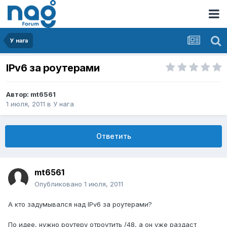
У нага
IPv6 за роутерами
Автор:
mt6561
1 июля, 2011
в
У нага
Ответить
mt6561
Опубликовано
1 июля, 2011
А кто задумывался над IPv6 за роутерами?
По идее, нужно роутеру отроутить /48, а он уже раздаст