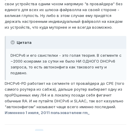
свои устройства одним чохом напрямую "в провайдера" без
единого для всех их шлюза-файрволла на своей стороне -
великая глупость. Ну либо в этом случае ему придётся
держать настроенным индивидуальный файрволл на каждом
из устройств, что куда муторнее и не всегда возможно.
Цитата
DHCPv6 и его свистелки - это голая теория. В сегменте с
~2000 юзерами за сутки не было НИ ОДНОГО DHCPv6
запроса, то есть автоконфига как такового нету и
подавно.
DHCPv6-PD работает на сегменте от провайдера до CPE (того
самого роутера из сабжа), дальше роутер выбирает одну из
проPDшенных ему /64 и в локалку позади себя фигачит
обычные RA. И не путайте DHCPv6 и SLAAC, так вот казуально
"автоконфигом" называют чаще всего именно последний.
Изменено
1 июля, 2011
пользователем rm_