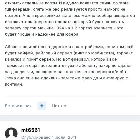
открыть отдельные порты. И видимо появятся свичи со state
full фаерами, опять же оно реализуется просто и много не
сожрёт. А для простеньких state less можно вообще аппаратый
выключатель фаервола сделать, который будет включать
зарезку портов меньше 1024 на 1-2 портах эзернета - это
будет проще и надёжнее для юзера.
Абонент поведётся на дороже и с настройками, если там ещё
будет вайфай, файловый сервер (винт по юзби/сата), торрент
качалка и принт сервер. Но вот фаервол, который всё
тормозит и ещё настраивать нужно абоненту нахер не сдался
за доп деньги, он скорее разведётся на касперского/веба
(пока они ещё не сдохли) - там тоже фаер да и антивирус с
понтами.
Вставить ник
Цитата
mt6561
Опубликовано
1 июля, 2011