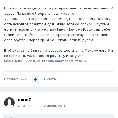
В дефолтном виде типовому юзеру отдается один реальный v4
адрес. По крайней мере, в наших краях.
У дефолтного юзера больше, чем один просто комп. Есть ноут,
есть девушки-родители-дети-дяди-тети со своими ноутами,
есть телефоны опять же с вайфаем. Поэтому ЮЗЕР сам себе
ставит v4 нат. Это - основная причина почему юзеры ставят
себе роутер. Вторая причина - сканы сети вирусами.
В v6 сканов не бывает, а адресов достаточно. Потому чего б и
не бриджить v6, оставляя роутингу и нату v4?
Изменено
1 июля, 2011
пользователем mt6561
Вставить ник
Цитата
none7
Опубликовано
2 июля, 2011