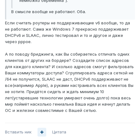
"немножко беременна").
В смысле вообще не работают. Оба.
Если считать роутеры не поддерживающие v6 вообще, то да
не работают. Сама же Windows 7 прекрасно поддерживает
DHCPv6 и SLAAC, лично тестировал и то и другое и даже
через pppoe.
А по поводу бриджинга, как Вы собираетесь отличать одних
клиентов от других на бордере? Создадите список адресов
для каждого клиента? И сколько адресов смогут фильтровать
Ваши коммутаторы доступа? Сгруппировать адреса сеткой не
/64 не получится, SLAAC не даст, DHCPv6 поддерживают не
все(например Apple), а руками настраивать всех клиентов Вы
не хотите. Придётся сидеть и ждать минимум 10
лет(устаревшие технологии умирают очень долго) пока весь
мир поймёт насколько гениальна Ваша идея и начнут делать
ОС и железки совместимые с Вашей сетью.
Вставить ник
Цитата