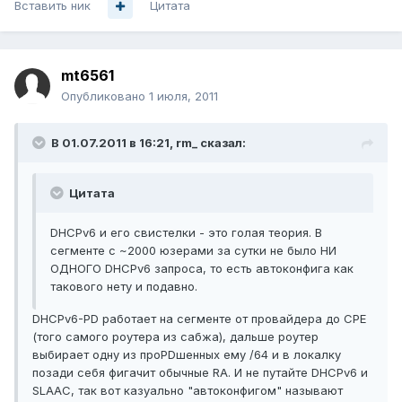
Вставить ник
Цитата
mt6561
Опубликовано
1 июля, 2011
В 01.07.2011 в 16:21, rm_ сказал:
Цитата
DHCPv6 и его свистелки - это голая теория. В
сегменте с ~2000 юзерами за сутки не было НИ
ОДНОГО DHCPv6 запроса, то есть автоконфига как
такового нету и подавно.
DHCPv6-PD работает на сегменте от провайдера до CPE
(того самого роутера из сабжа), дальше роутер
выбирает одну из проPDшенных ему /64 и в локалку
позади себя фигачит обычные RA. И не путайте DHCPv6 и
SLAAC, так вот казуально "автоконфигом" называют