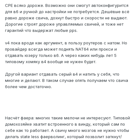
CPE всяко дороже. Возможно они смогут автоконфигурится
для в6 и ручной до настройки не потребуется. Дешёвые всё
равно дороже свича, дохнут быстро и скорости не выдают.
Дорогие строят дороже управляемых свичей, и тоже нет
гарантий что выдержат любые pps.
v4 пока вроде как аргумент, в пользу роутеров с натом. Но
провайдер всегда может поднять NAT64 или прокси и
отдавать юзеру только в6. А через каких нибудь лет 5
типовому хомяку в4 вообще не нужен будет.
Другой вариант отдавать серый в4 и натить у себя, что
многие и делают. В таком случае опять получаем что свича
более чем достаточно.
Насчёт фаера: многих такие мелочи не интересуют. Типовой
домохозяйке хватит встроенного в винду, который сам по
себе как то работает. А свичу много мозгов не нужно чтобы
делать state less фаерволинг, который позволит заткнут/