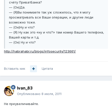
счёту ПриватБанка?
— (Он)Да.
— (Я)Вы понимаете так уж сложилось, что я могу
просматривать все Ваши операции, и другие люди
возможно тоже.
— (Он)Ну и что?
— (Я) Ну как это «ну и что?» там номер Вашего телефона,
Вашей карты и т.д.
— (Он) Ну и что?
http://habrahabr.ru/blogs/infosecurity/123661/
Вставить ник
Цитата
Ivan_83
Опубликовано
8 июля, 2011
Не преувеличивайте.