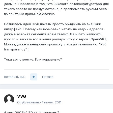
дальше. Проблема в том, что никакого автоконфигуратора для
такого просто не предусмотрено, а прописывать руками всем
по понятным причинам сложно.
Появилась идея: IPv6 пакеты просто бриджить на внешний
интерфейс. Потому как все-равно натить не надо - адресов
даже в езернет сегменте всем хватит. Да и патч написать
просто и загнать его в наши роутеры что у юзеров (OpenWRT).
Может, даже и вендорам пропихнуть новую технологию "IPv6
transparency" ;)
Тока вот стремно. Или нормально?
Вставить ник
Цитата
VVG
Опубликовано
1 июля, 2011
А чем DHCPv6 PD не устраивает?