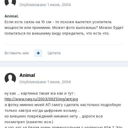
Опубликовано
1 июня, 2004
Animal
,
Если есть связь на 10 см - то похоже вылетел усилитель
мощности или приемник. Может фото выложишь? Можно будет
попытаться по внешнему виду определить, что есть что.
Вставить ник
Цитата
Animal
Опубликовано
1 июня, 2004
ну как ... картинка такая жа как и тут :
http://www.nag.ru/2003/0921/img/ant.jpg
а фотку именно моей АП смогу сделать настолько подробную
только завтра когда цыфровик возьму ..
но внешних повреждений никаких нету .. дороги все
посмотрел (кажетяс все.)
а что это за белая хрень прямоугольная с надписью 60* ? Это