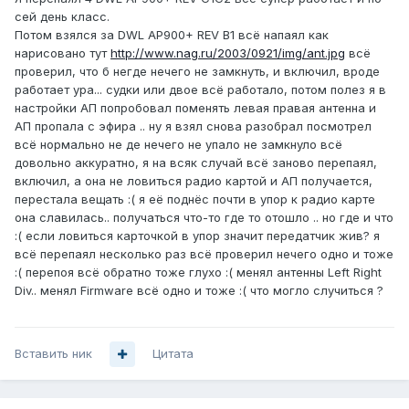
сей день класс.
Потом взялся за DWL AP900+ REV B1 всё напаял как
нарисовано тут
http://www.nag.ru/2003/0921/img/ant.jpg
всё
проверил, что б негде нечего не замкнуть, и включил, вроде
работает ура... судки или двое всё работало, потом полез я в
настройки АП попробовал поменять левая правая антенна и
АП пропала с эфира .. ну я взял снова разобрал посмотрел
всё нормально не де нечего не упало не замкнуло всё
довольно аккуратно, я на всяк случай всё заново перепаял,
включил, а она не ловиться радио картой и АП получается,
перестала вещать :( я её поднёс почти в упор к радио карте
она славилась.. получаться что-то где то отошло .. но где и что
:( если ловиться карточкой в упор значит передатчик жив? я
всё перепаял несколько раз всё проверил нечего одно и тоже
:( перепоя всё обратно тоже глухо :( менял антенны Left Right
Div.. менял Firmware всё одно и тоже :( что могло случиться ?
Вставить ник
Цитата