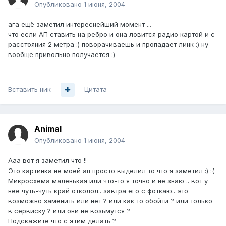
Опубликовано
1 июня, 2004
ага ещё заметил интереснейший момент ...
что если АП ставить на ребро и она ловится радио картой и с
расстояния 2 метра :) поворачиваешь и пропадает линк :) ну
вообще привольно получается :)
Вставить ник
Цитата
Animal
Опубликовано
1 июня, 2004
Ааа вот я заметил что !!
Это картинка не моей ап просто выделил то что я заметил :) :(
Микросхема маленькая или что-то я точно и не знаю .. вот у
неё чуть-чуть край отколол.. завтра его с фоткаю.. это
возможно заменить или нет ? или как то обойти ? или только
в сервиску ? или они не возьмутся ?
Подскажите что с этим делать ?