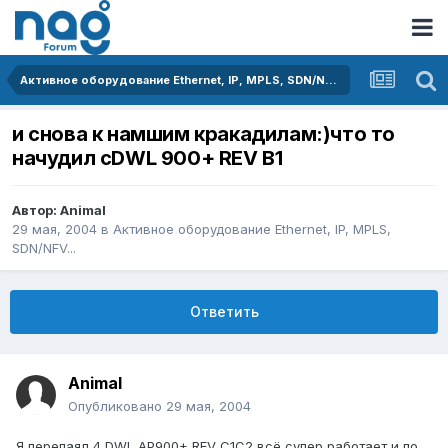
Активное оборудование Ethernet, IP, MPLS, SDN/NFV...
и снова к намшим кракадилам:)что то
начудил сDWL 900+ REV B1
Автор:
Animal
29 мая, 2004
в
Активное оборудование Ethernet, IP, MPLS,
SDN/NFV...
Ответить
Animal
Опубликовано
29 мая, 2004
Я перепаял 4 DWL AP900+ REV C1С2 всё супер работает и по