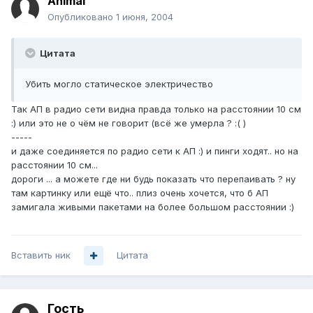
Animal
Опубликовано
1 июня, 2004
Цитата
Убить могло статическое электричество
Так АП в радио сети видна правда только на расстоянии 10 см
:) или это не о чём не говорит (всё же умерла ? :( )
-----
и даже соединяется по радио сети к АП :) и пинги ходят.. но на
расстоянии 10 см...
дороги ... а можете где ни будь показать что перепаивать ? ну
там картинку или ещё что.. плиз очень хочется, что б АП
замигала живыми пакетами на более большом расстоянии :)
Вставить ник
Цитата
Гость