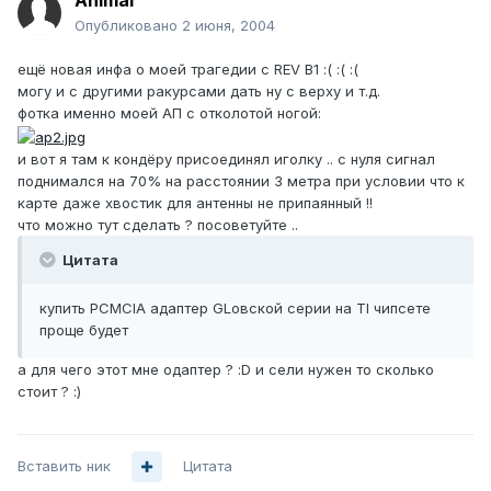
Animal
Опубликовано
2 июня, 2004
ещё новая инфа о моей трагедии с REV B1 :( :( :(
могу и с другими ракурсами дать ну с верху и т.д.
фотка именно моей АП с отколотой ногой:
и вот я там к кондёру присоединял иголку .. с нуля сигнал
поднимался на 70% на расстоянии 3 метра при условии что к
карте даже хвостик для антенны не припаянный !!
что можно тут сделать ? посоветуйте ..
Цитата
купить PCMCIA адаптер GLовской серии на TI чипсете
проще будет
а для чего этот мне одаптер ? :D и сели нужен то сколько
стоит ? :)
Вставить ник
Цитата