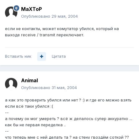
MaXToP
Опубликовано
29 мая, 2004
если не контакты, может комутатор убился, который на
выходе receive / transmit переключает.
Вставить ник
Цитата
Animal
Опубликовано
31 мая, 2004
а как это проверить убился или нет ? :) и где его можно взять
если всё таки убился :(
--
а почему он мог умереть ? всё ж делалось супер аккуратно ...
как бы не первая переделка ..
--
что теперь мне с ней делать та ? на стену гвоздём соткой ??