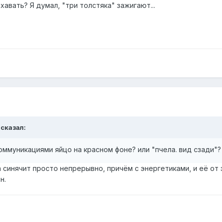
ахавать? Я думал, "три толстяка" зажигают...
 сказал:
оммуникациями яйцо на красном фоне? или "пчела. вид сзади"?
а синячит просто непрерывно, причём с энергетиками, и её от 
н.