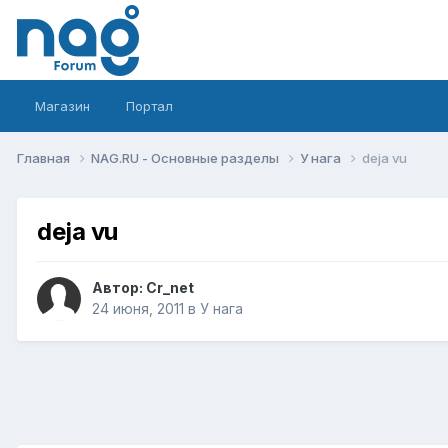
Магазин
Портал
Главная
NAG.RU - Основные разделы
У нага
deja vu
deja vu
Автор:
Cr_net
24 июня, 2011
в
У нага