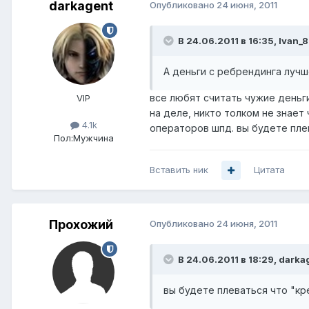
darkagent
Опубликовано
24 июня, 2011
В 24.06.2011 в 16:35, Ivan_8
А деньги с ребрендинга луч
все любят считать чужие деньги
VIP
на деле, никто толком не знает
4.1k
операторов шпд. вы будете плев
Пол:
Мужчина
Вставить ник
Цитата
Прохожий
Опубликовано
24 июня, 2011
В 24.06.2011 в 18:29, darka
вы будете плеваться что "кре