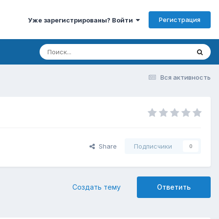
Регистрация
Уже зарегистрированы? Войти
Вся активность
Share
Подписчики
0
Создать тему
Ответить