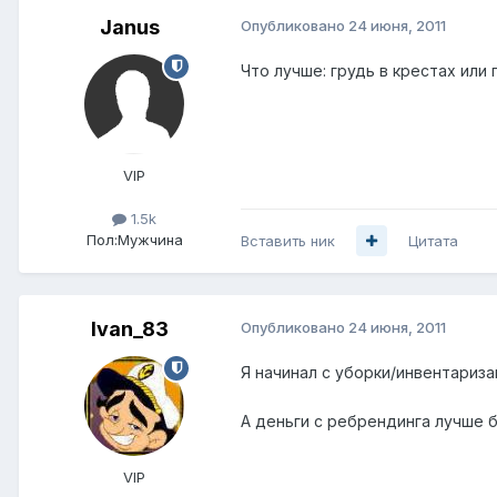
Janus
Опубликовано
24 июня, 2011
Что лучше: грудь в крестах или г
VIP
1.5k
Пол:
Мужчина
Вставить ник
Цитата
Ivan_83
Опубликовано
24 июня, 2011
Я начинал с уборки/инвентариза
А деньги с ребрендинга лучше б
VIP