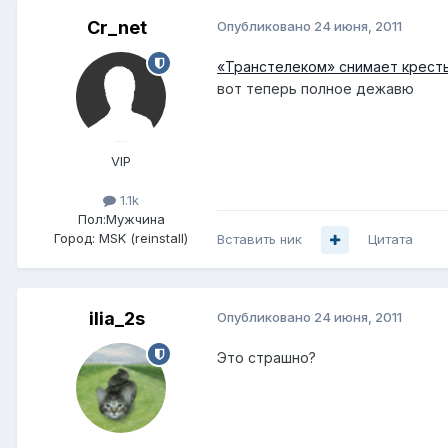
Cr_net
Опубликовано
24 июня, 2011
«Транстелеком» снимает крест
вот теперь полное дежавю
VIP
1.1k
Пол:
Мужчина
Город:
MSK (reinstall)
Вставить ник
Цитата
ilia_2s
Опубликовано
24 июня, 2011
Это страшно?