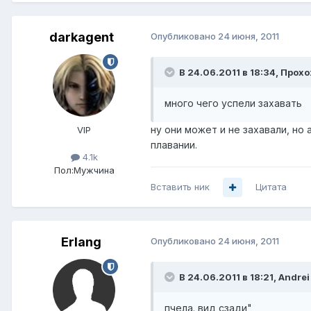
darkagent
Опубликовано
24 июня, 2011
В 24.06.2011 в 18:34, Прох
много чего успели захавать
ну они может и не захавали, но 
VIP
плавании.
4.1k
Пол:
Мужчина
Вставить ник
Цитата
Erlang
Опубликовано
24 июня, 2011
В 24.06.2011 в 18:21, Andrei
пчела. вид сзади"