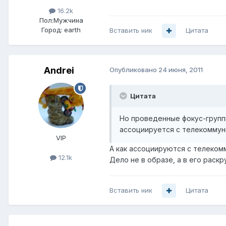
16.2k
Пол:
Мужчина
Город:
earth
Вставить ник
Цитата
Andrei
Опубликовано
24 июня, 2011
Цитата
Но проведенные фокус-группы
ассоциируется с телекоммун
VIP
А как ассоциируются с телекомм
12.1k
Дело не в образе, а в его раскр
Вставить ник
Цитата