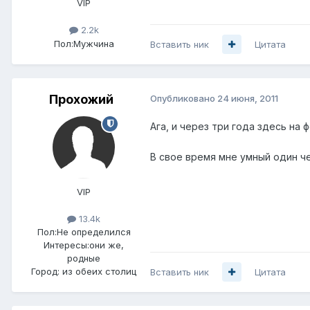
VIP
2.2k
Пол:
Мужчина
Вставить ник
Цитата
Прохожий
Опубликовано
24 июня, 2011
Ага, и через три года здесь на 
В свое время мне умный один че
VIP
13.4k
Пол:
Не определился
Интересы:
они же,
родные
Город:
из обеих столиц
Вставить ник
Цитата