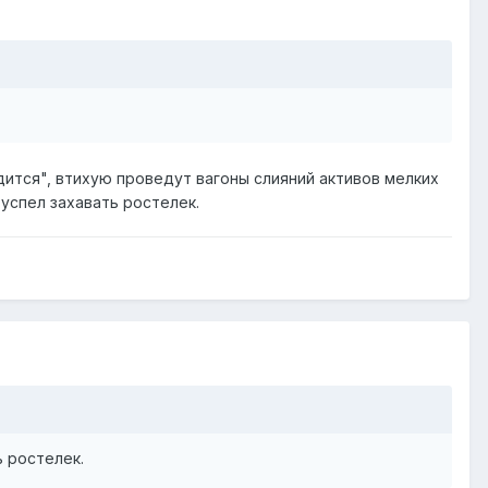
дится", втихую проведут вагоны слияний активов мелких
 успел захавать ростелек.
ь ростелек.