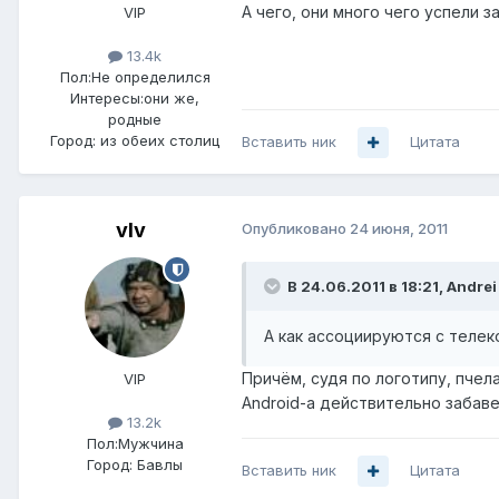
А чего, они много чего успели з
VIP
13.4k
Пол:
Не определился
Интересы:
они же,
родные
Город:
из обеих столиц
Вставить ник
Цитата
vIv
Опубликовано
24 июня, 2011
В 24.06.2011 в 18:21, Andrei
А как ассоциируются с телек
Причём, судя по логотипу, пчел
VIP
Android-a действительно забаве
13.2k
Пол:
Мужчина
Город:
Бавлы
Вставить ник
Цитата