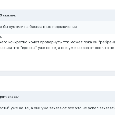
3 сказал:
ше бы пустили на бесплатные подключения
.
 чего конкретно хочет провернуть ттк. может пока он "ребрен
аться что "кресты" уже не те, а они уже захавают все что не
gent сказал:
сты" уже не те, а они уже захавают все что не успел захават