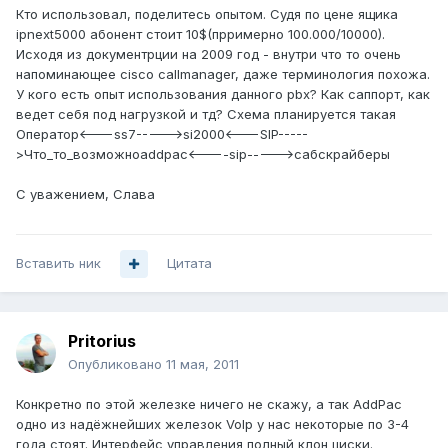
Кто использовал, поделитесь опытом. Судя по цене ящика
ipnext5000 абонент стоит 10$(прримерно 100.000/10000).
Исходя из документрции на 2009 год - внутри что то очень
напоминающее cisco callmanager, даже терминология похожа.
У кого есть опыт использования данного pbx? Как саппорт, как
ведет себя под нагрузкой и тд? Схема планируется такая
Оператор<---ss7----->si2000<---SIP-----
>Что_то_возможноaddpac<----sip----->сабскрайберы
С уважением, Слава
Вставить ник
Цитата
Pritorius
Опубликовано
11 мая, 2011
Конкретно по этой железке ничего не скажу, а так AddPac
одно из надёжнейших железок VoIp у нас некоторые по 3-4
года стоят. Интерфейс управления полный клон циски.