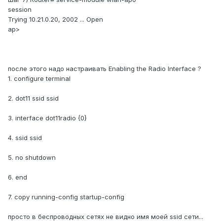
session
Trying 10.21.0.20, 2002 ... Open
ap>
после этого надо настраивать Enabling the Radio Interface ?
1. configure terminal
2. dot11 ssid ssid
3. interface dot11radio {0}
4. ssid ssid
5. no shutdown
6. end
7. copy running-config startup-config
просто в беспроводных сетях не видно имя моей ssid сети...