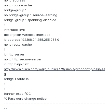
no ip address
no ip route-cache
bridge-group 1
no bridge-group 1 source-learning
bridge-group 1 spanning-disabled
!
interface BVI1
description Wireless Interface
ip address 192.168.0.1 255.255.255.0
no ip route-cache
!
ip http server
no ip http secure-server
ip http help-path
http://www.cisco.com/warp/public/779/smbiz/prodconfig/help/ea
g
bridge 1 route ip
!
!
banner exec ^CC
% Password change notice.
---------------------------------------------------------------------
--