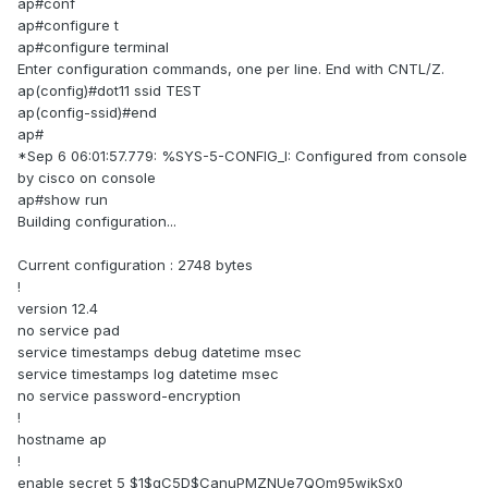
ap#conf
ap#configure t
ap#configure terminal
Enter configuration commands, one per line. End with CNTL/Z.
ap(config)#dot11 ssid TEST
ap(config-ssid)#end
ap#
*Sep 6 06:01:57.779: %SYS-5-CONFIG_I: Configured from console
by cisco on console
ap#show run
Building configuration...
Current configuration : 2748 bytes
!
version 12.4
no service pad
service timestamps debug datetime msec
service timestamps log datetime msec
no service password-encryption
!
hostname ap
!
enable secret 5 $1$qC5D$CanuPMZNUe7QOm95wikSx0