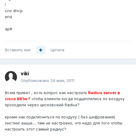
!
cns dhcp
end
ap#
Вставить ник
Цитата
viki
Опубликовано
24 мая, 2011
Всем привет , есть вопрос как настроить
Radius server в
cisco 881w ?
чтобы клиенты когда подцеплялись по воздуху
проходили через цисковский Radius?
кроме как подключиться по поздуху ( без шифрования)
листинг выше.... там не настроено, что надо для того чтобы
настроить этот самый радиус?