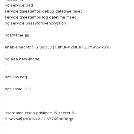
no service pad
service timestamps debug datetime msec
service timestamps log datetime msec
no service password-encryption
!
hostname ap
!
enable secret 5 $1$qC5D$CanuPMZNUe7QOm95wikSx0
!
no aaa new-model
!
!
dot11 syslog
!
dot11 ssid TEST
!
!
!
username cisco privilege 15 secret 5
$1$cxpJ$XsQLwxvlOG677QFsoDnqj/
!
!