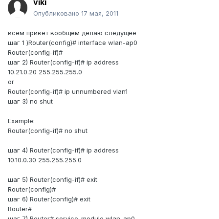
viki
Опубликовано
17 мая, 2011
всем привет вообщем делаю следущее
шаг 1 )Router(config)# interface wlan-ap0
Router(config-if)#
шаг 2) Router(config-if)# ip address
10.21.0.20 255.255.255.0
or
Router(config-if)# ip unnumbered vlan1
шаг 3) no shut
Example:
Router(config-if)# no shut
шаг 4) Router(config-if)# ip address
10.10.0.30 255.255.255.0
шаг 5) Router(config-if)# exit
Router(config)#
шаг 6) Router(config)# exit
Router#
шаг 7) Router# service-module wlan-ap0