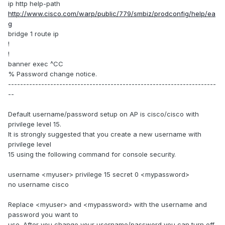
ip http help-path
http://www.cisco.com/warp/public/779/smbiz/prodconfig/help/ea
g
bridge 1 route ip
!
!
banner exec ^CC
% Password change notice.
---------------------------------------------------------------------
--
Default username/password setup on AP is cisco/cisco with
privilege level 15.
It is strongly suggested that you create a new username with
privilege level
15 using the following command for console security.
username <myuser> privilege 15 secret 0 <mypassword>
no username cisco
Replace <myuser> and <mypassword> with the username and
password you want to
use. After you change your username/password you can turn off