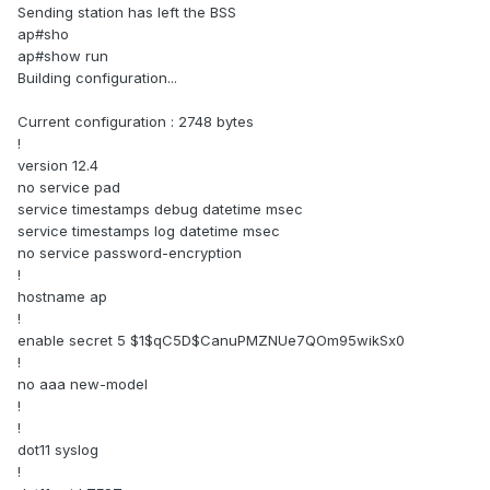
Sending station has left the BSS
ap#sho
ap#show run
Building configuration...
Current configuration : 2748 bytes
!
version 12.4
no service pad
service timestamps debug datetime msec
service timestamps log datetime msec
no service password-encryption
!
hostname ap
!
enable secret 5 $1$qC5D$CanuPMZNUe7QOm95wikSx0
!
no aaa new-model
!
!
dot11 syslog
!