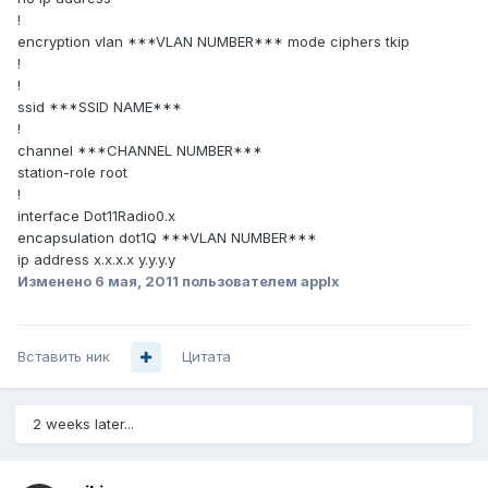
!
encryption vlan ***VLAN NUMBER*** mode ciphers tkip
!
!
ssid ***SSID NAME***
!
channel ***CHANNEL NUMBER***
station-role root
!
interface Dot11Radio0.x
encapsulation dot1Q ***VLAN NUMBER***
ip address x.x.x.x y.y.y.y
Изменено
6 мая, 2011
пользователем applx
Вставить ник
Цитата
2 weeks later...