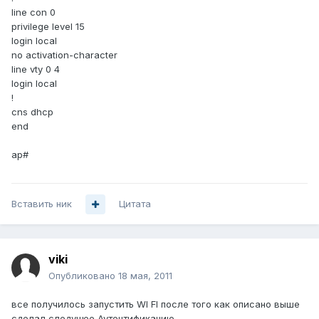
line con 0
privilege level 15
login local
no activation-character
line vty 0 4
login local
!
cns dhcp
end
ap#
Вставить ник
Цитата
viki
Опубликовано
18 мая, 2011
все получилось запустить WI FI после того как описано выше
сделал следущее Аутентификацию