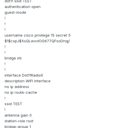
dot11 ssid TEST
authentication open
guest-mode
!
!
!
username cisco privilege 15 secret 5
$1$cxpJ$XsQLwxvlOG677QFsoDnqj/
!
!
bridge irb
!
!
interface Dot11Radio0
description WIFI Interface
no ip address
no ip route-cache
!
ssid TEST
!
antenna gain 0
station-role root
bridge-group 1