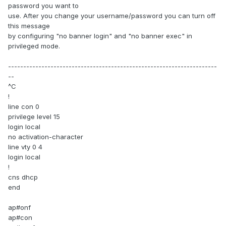
password you want to
use. After you change your username/password you can turn off
this message
by configuring "no banner login" and "no banner exec" in
privileged mode.
---------------------------------------------------------------------
--
^C
!
line con 0
privilege level 15
login local
no activation-character
line vty 0 4
login local
!
cns dhcp
end
ap#onf
ap#con