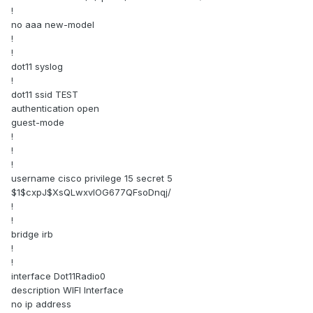
!
no aaa new-model
!
!
dot11 syslog
!
dot11 ssid TEST
authentication open
guest-mode
!
!
!
username cisco privilege 15 secret 5
$1$cxpJ$XsQLwxvlOG677QFsoDnqj/
!
!
bridge irb
!
!
interface Dot11Radio0
description WIFI Interface
no ip address