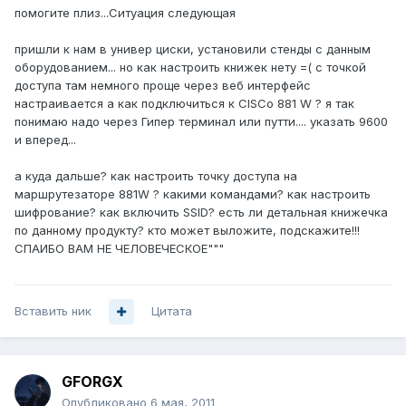
помогите плиз...Ситуация следующая
пришли к нам в универ циски, установили стенды с данным
оборудованием... но как настроить книжек нету =( с точкой
доступа там немного проще через веб интерфейс
настраивается а как подключиться к CISCo 881 W ? я так
понимаю надо через Гипер терминал или путти.... указать 9600
и вперед...
а куда дальше? как настроить точку доступа на
маршрутезаторе 881W ? какими командами? как настроить
шифрование? как включить SSID? есть ли детальная книжечка
по данному продукту? кто может выложите, подскажите!!!
СПАИБО ВАМ НЕ ЧЕЛОВЕЧЕСКОЕ"""
Вставить ник
Цитата
GFORGX
Опубликовано
6 мая, 2011