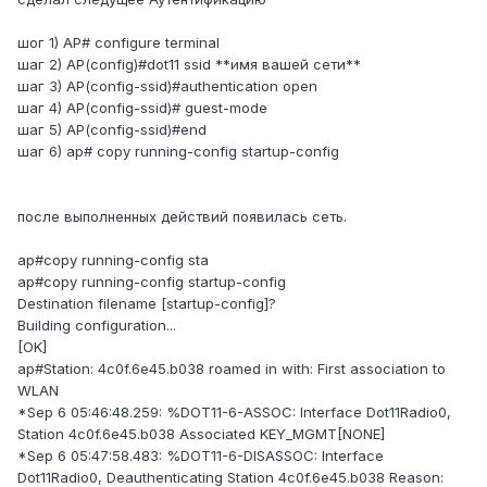
шог 1) AP# configure terminal
шаг 2) AP(config)#dot11 ssid **имя вашей сети**
шаг 3) AP(config-ssid)#authentication open
шаг 4) AP(config-ssid)# guest-mode
шаг 5) AP(config-ssid)#end
шаг 6) ap# copy running-config startup-config
после выполненных действий появилась сеть.
ap#copy running-config sta
ap#copy running-config startup-config
Destination filename [startup-config]?
Building configuration...
[OK]
ap#Station: 4c0f.6e45.b038 roamed in with: First association to
WLAN
*Sep 6 05:46:48.259: %DOT11-6-ASSOC: Interface Dot11Radio0,
Station 4c0f.6e45.b038 Associated KEY_MGMT[NONE]
*Sep 6 05:47:58.483: %DOT11-6-DISASSOC: Interface
Dot11Radio0, Deauthenticating Station 4c0f.6e45.b038 Reason: