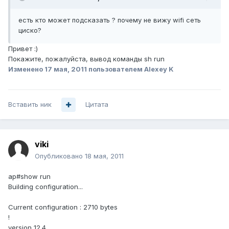
есть кто может подсказать ? почему не вижу wifi сеть
циско?
Привет :)
Покажите, пожалуйста, вывод команды sh run
Изменено
17 мая, 2011
пользователем Alexey K
Вставить ник
Цитата
viki
Опубликовано
18 мая, 2011
ap#show run
Building configuration...
Current configuration : 2710 bytes
!
version 12.4