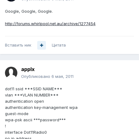
Google, Google, Google.
http://forums.whirlpool.net.au/archive/1277454
Вставить ник
Цитата
applx
Опубликовано
6 мая, 2011
dot11 ssid ***SSID NAME***
vlan ***VLAN NUMBER***
authentication open
authentication key-management wpa
guest-mode
wpa-psk ascii ***password***
!
interface Dot11Radio0
no ip address