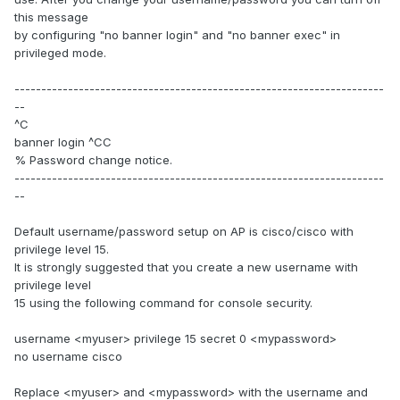
this message
by configuring "no banner login" and "no banner exec" in
privileged mode.
---------------------------------------------------------------------
--
^C
banner login ^CC
% Password change notice.
---------------------------------------------------------------------
--
Default username/password setup on AP is cisco/cisco with
privilege level 15.
It is strongly suggested that you create a new username with
privilege level
15 using the following command for console security.
username <myuser> privilege 15 secret 0 <mypassword>
no username cisco
Replace <myuser> and <mypassword> with the username and