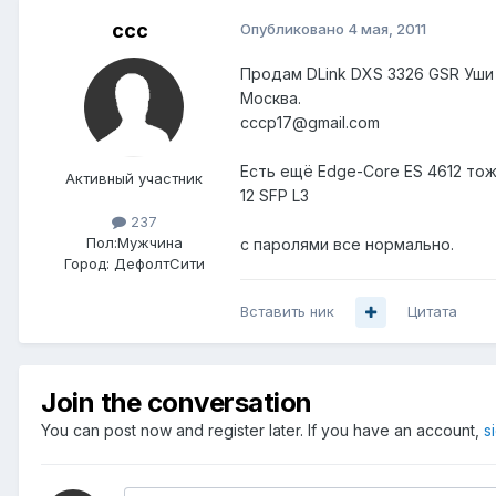
ccc
Опубликовано
4 мая, 2011
Продам DLink DXS 3326 GSR Уши 
Москва.
cccp17@gmail.com
Есть ещё Edge-Core ES 4612 тож
Активный участник
12 SFP L3
237
Пол:
Мужчина
с паролями все нормально.
Город:
ДефолтСити
Вставить ник
Цитата
Join the conversation
You can post now and register later. If you have an account,
s