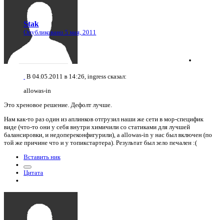
Stak
Опубликовано
5 мая, 2011
В 04.05.2011 в 14:26, ingress сказал:
allowas-in
Это хреновое решение. Дефолт лучше.
Нам как-то раз один из аплинков отгрузил наши же сети в мор-специфик
виде (что-то они у себя внутри химичили со статиками для лучшей
балансировки, и недопереконфигурили), а allowas-in у нас был включен (по
той же причине что и у топикстартера). Результат был зело печален :(
Вставить ник
Цитата