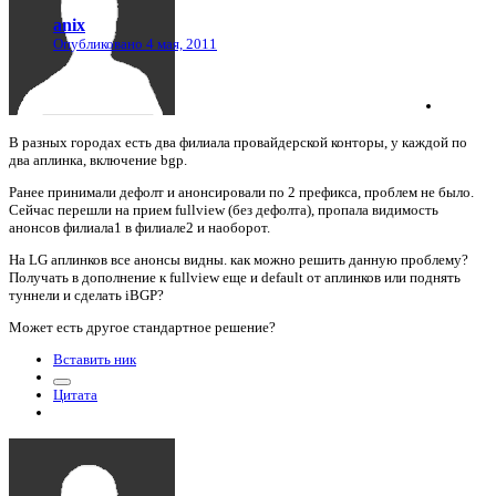
anix
Опубликовано
4 мая, 2011
В разных городах есть два филиала провайдерской конторы, у каждой по
два аплинка, включение bgp.
Ранее принимали дефолт и анонсировали по 2 префикса, проблем не было.
Сейчас перешли на прием fullview (без дефолта), пропала видимость
анонсов филиала1 в филиале2 и наоборот.
На LG аплинков все анонсы видны. как можно решить данную проблему?
Получать в дополнение к fullview еще и default от аплинков или поднять
туннели и сделать iBGP?
Может есть другое стандартное решение?
Вставить ник
Цитата