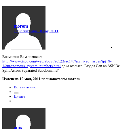
morom
Опубликовано
10 мая, 2011
Возможно Вам поможет
http://www.cisco.com/web/about/ac123/ac147/archived_issues/ipj_9-
1/autonomous_system_numbers.html
дока от cisco. Раздел Can an ASN Be
Split Across Separated Subdomains?
Изменено
10 мая, 2011
пользователем morom
Вставить ник
Цитата
anix