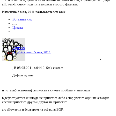
Т.е. мои анонсы, даже если их аплинк нарежет на /24, я срежу, а благодаря
allowas-in смогу получить анонсы второго филиала.
Изменено
5 мая, 2011
пользователем anix
Вставить ник
Цитата
ingress
Опубликовано
5 мая, 2011
В 05.05.2011 в 04:10, Stak сказал:
Дефолт лучше.
и потеря(частичная) связности в случае проблем у аплинков
в дефолт улетит и никуда не прилетит, либо ecmp улетит, один пакет/одна
сессия прилетит, другой/другая не прилетит.
а с allowas-in и фильтром на всё воля BGP.