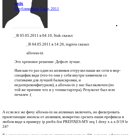
anix
Опубликовано
5 мая, 2011
В 05.05.2011 в 04:10, Stak сказал:
В 04.05.2011 в 14:26, ingress сказал:
allowas-in
Это хреновое решение. Дефолт лучше.
Нам как-то раз один из аплинков отгрузил наши же сети в мор-
специфик виде (что-то они у себя внутри химичили со
статиками для лучшей балансировки, и
недопереконфигурили), а allowas-in у нас был включен (по
той же причине что и у топикстартера). Результат был зело
печален :(
А если все же фичу allowas-in на аплинках включить, но фильтровать
прилетающие анонсы от аплинков, конкретно срезать наши префиксы в
любом виде к примеру ip prefix-list PREFIXES-MY seq 1 deny x.x.x.0/19 le
24?