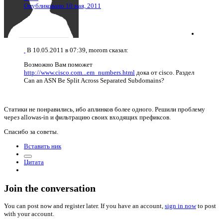
Опубликовано
10 мая, 2011
В 10.05.2011 в 07:39, morom сказал:
Возможно Вам поможет
http://www.cisco.com...em_numbers.html
дока от cisco. Раздел
Can an ASN Be Split Across Separated Subdomains?
Статики не понравились, ибо аплинков более одного. Решили проблему
через allowas-in и фильтрацию своих входящих префиксов.
Спасибо за советы.
Вставить ник
Цитата
Join the conversation
You can post now and register later. If you have an account,
sign in now
to post
with your account.