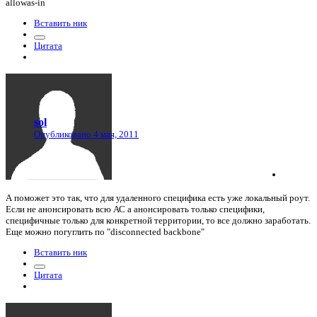
allowas-in
Вставить ник
Цитата
sol
Опубликовано
4 мая, 2011
А поможет это так, что для удаленного специфика есть уже локальный роут.
Если не анонсировать всю АС а анонсировать только специфики,
специфичные только для конкретной территории, то все должно заработать.
Еще можно погуглить по "disconnected backbone"
Вставить ник
Цитата