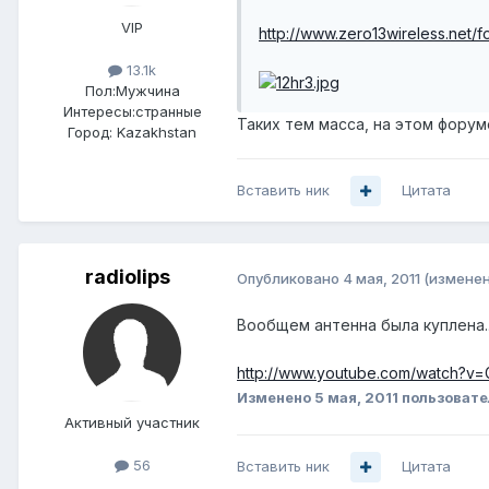
VIP
http://www.zero13wireless.net
13.1k
Пол:
Мужчина
Интересы:
странные
Таких тем масса, на этом форум
Город:
Kazakhstan
Вставить ник
Цитата
radiolips
Опубликовано
4 мая, 2011
(изменен
Вообщем антенна была куплена..
http://www.youtube.com/watch?
Изменено
5 мая, 2011
пользовател
Активный участник
56
Вставить ник
Цитата