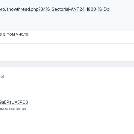
/foro/showthread.php?3418-Sectorial-ANT24-1800-18-Dbi
е в том числе.
о)
.
v=GaEPzUA5PC0
ем radiolips