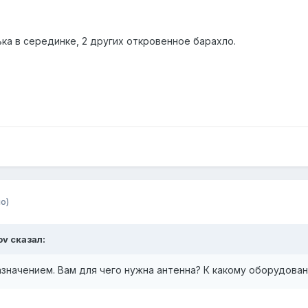
ка в серединке, 2 других откровенное барахло.
о)
ov сказал:
азначением. Вам для чего нужна антенна? К какому оборудов