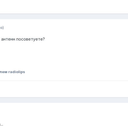
о)
3 антенн посоветуете?
ем radiolips
..