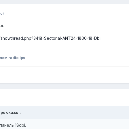
о)
i.
ro/showthread.php?3418-Sectorial-ANT24-1800-18-Dbi
ем radiolips
ips сказал:
панель 18dbi.