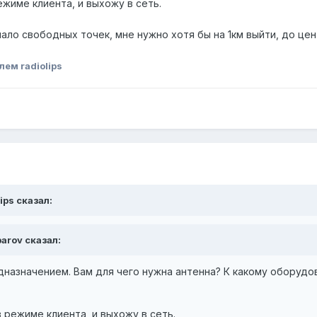
жиме клиента, и выхожу в сеть.
ало свободных точек, мне нужно хотя бы на 1км выйти, до цен
ем radiolips
ips сказал:
barov сказал:
дназначением. Вам для чего нужна антенна? К какому оборуд
 режиме клиента, и выхожу в сеть.