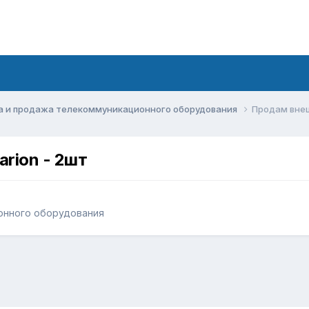
а и продажа телекоммуникационного оборудования
Продам внеш
rion - 2шт
онного оборудования