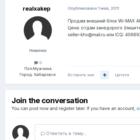
realxakep
Опубликовано
1 мая, 2011
Продам внешний блок Wi-MAX Al
Цена: отдам занедорого (пишит
seller-khv@mail.ru или ICQ: 40689
Новичок
0
Пол:
Мужчина
Город:
Хабаровск
Вставить ник
Цитата
Join the conversation
You can post now and register later. If you have an account,
s
Ответить в тему...