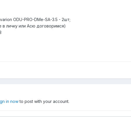
varion ODU-PRO-DMe-SA-3.5 - 2шт;
е в личку или Асю договоримся)
3
ign in now
to post with your account.