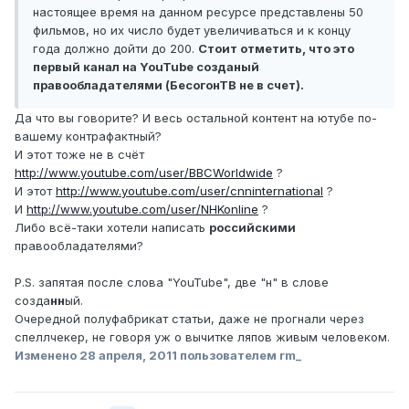
настоящее время на данном ресурсе представлены 50
фильмов, но их число будет увеличиваться и к концу
года должно дойти до 200.
Стоит отметить, что это
первый канал на YouTube созданый
правообладателями (БесогонТВ не в счет).
Да что вы говорите? И весь остальной контент на ютубе по-
вашему контрафактный?
И этот тоже не в счёт
http://www.youtube.com/user/BBCWorldwide
?
И этот
http://www.youtube.com/user/cnninternational
?
И
http://www.youtube.com/user/NHKonline
?
Либо всё-таки хотели написать
российскими
правообладателями?
P.S. запятая после слова "YouTube", две "н" в слове
созда
нн
ый.
Очередной полуфабрикат статьи, даже не прогнали через
спеллчекер, не говоря уж о вычитке ляпов живым человеком.
Изменено
28 апреля, 2011
пользователем rm_