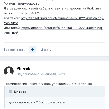
Регион - подмосковье.
Я в раздумиях, какой кабель ставить - с тросом на 9кН, или
можно обойтись 4кН?
вот такой:
http://lanset.ru/product/okpm-10a-02-022-490stalnoj-
tros-9kn/
или такой:
http://lanset.ru/product/okpc-10a-02-022-440stalnoj-
tros-4kn/
Вставить ник
Цитата
Phreek
Опубликовано
28 апреля, 2011
Терминология конечно у Вас, уважаемый. Одно только
Цитата
длина провеса - 115м по диагонали