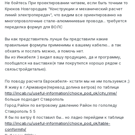
Не бойтесь При проектировании читаем, если быть точным то
Крюков Новгородцев "Конструкции и механический расчет
линий электропередач", что видим все ориентированно на
многопроволочные стале-алюминиевые провода... требуется
переделка формул для ВОЛС
Вы как представитель лучше бы представили какие
правильные формулы применимы к вашему кабелю... а так
обхаять и послать можно, а помочь нет.
Вы из Инкабеля :) видел вашу продукцию, да и программу,
пообщался на выставке(я там покрутился хорошо рядом с
связьстройдеталью).
По поводу расчета Еврокабеля- кстати мы не им пользуемся ;)
Я живу в г.Армавире(перевод долина ветров) по таблице
http://incab.ru/useful-information/choice_pod_ok/city_rime/
больше подходит Ставрополь
Город Район по ветровому давлению Район по гололеду
Ставрополь 5 5
Я бы по ветру 6 поставил бы... но ладно перейдем к таблице
http://incab.ru/useful-information/choice_pod_ok/table-
conformity/