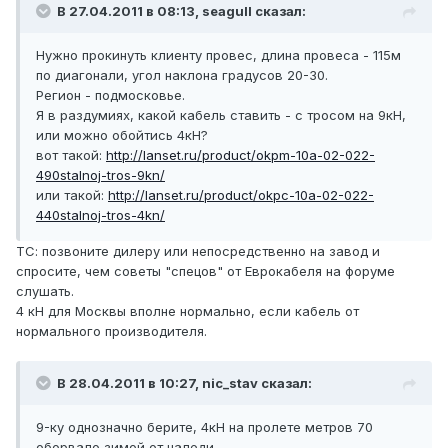
В 27.04.2011 в 08:13, seagull сказал:
Нужно прокинуть клиенту провес, длина провеса - 115м
по диагонали, угол наклона градусов 20-30.
Регион - подмосковье.
Я в раздумиях, какой кабель ставить - с тросом на 9кН,
или можно обойтись 4кН?
вот такой:
http://lanset.ru/product/okpm-10a-02-022-
490stalnoj-tros-9kn/
или такой:
http://lanset.ru/product/okpc-10a-02-022-
440stalnoj-tros-4kn/
ТС: позвоните дилеру или непосредственно на завод и
спросите, чем советы "спецов" от Еврокабеля на форуме
слушать.
4 кН для Москвы вполне нормально, если кабель от
нормального производителя.
В 28.04.2011 в 10:27, nic_stav сказал:
9-ку однозначно берите, 4кН на пролете метров 70
оборвало зимой от наледи