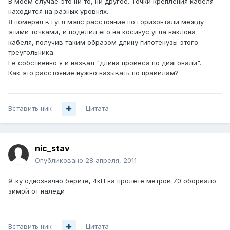
В моем случае это ни то, ни другое. Точки крепления кабеля
находится на разных уровнях.
Я померял в гугл мэпс расстояние по горизонтали между
этими точками, и поделил его на косинус угла наклона
кабеля, получив таким образом длину гипотенузы этого
треугольника.
Ее собственно я и назвал "длина провеса по диагонали".
Как это расстояние нужно называть по правилам?
Вставить ник
Цитата
nic_stav
Опубликовано
28 апреля, 2011
9-ку однозначно берите, 4кН на пролете метров 70 оборвало
зимой от наледи
Вставить ник
Цитата