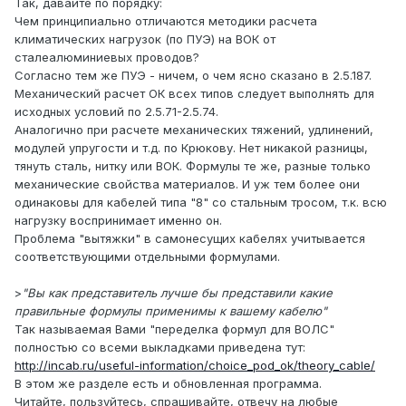
Так, давайте по порядку:
Чем принципиально отличаются методики расчета
климатических нагрузок (по ПУЭ) на ВОК от
сталеалюминиевых проводов?
Согласно тем же ПУЭ - ничем, о чем ясно сказано в 2.5.187.
Механический расчет ОК всех типов следует выполнять для
исходных условий по 2.5.71-2.5.74.
Аналогично при расчете механических тяжений, удлинений,
модулей упругости и т.д. по Крюкову. Нет никакой разницы,
тянуть сталь, нитку или ВОК. Формулы те же, разные только
механические свойства материалов. И уж тем более они
одинаковы для кабелей типа "8" со стальным тросом, т.к. всю
нагрузку воспринимает именно он.
Проблема "вытяжки" в самонесущих кабелях учитывается
соответствующими отдельными формулами.
>
"Вы как представитель лучше бы представили какие
правильные формулы применимы к вашему кабелю"
Так называемая Вами "переделка формул для ВОЛС"
полностью со всеми выкладками приведена тут:
http://incab.ru/useful-information/choice_pod_ok/theory_cable/
В этом же разделе есть и обновленная программа.
Читайте, пользуйтесь, спрашивайте, отвечу на любые