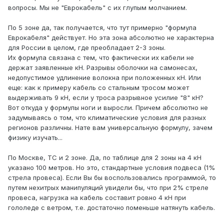
вопросы. Мы не "Еврокабель" с их глупым молчанием.
По 5 зоне да, так получается, что тут примерно "формула
Еврокабеля" действует. Но эта зона абсолютно не характерна
для России в целом, где преобладает 2-3 зоны.
Их формула связана с тем, что фактически их кабели не
держат заявленные кН. Разрывы оболочки на самонесах,
недопустимое удлинение волокна при положенных кН. Или
еще: как к примеру кабель со стальным тросом может
выдерживать 9 кН, если у троса разрывное усилие "8" кН?
Вот откуда у формулы ноги и выросли. Причем абсолютно не
задумываясь о том, что климатические условия для разных
регионов различны. Нате вам универсальную формулу, зачем
физику изучать...
По Москве, ТС и 2 зоне. Да, по таблице для 2 зоны на 4 кН
указано 100 метров. Но это, стандартные условия подвеса (1%
стрела провеса). Если Вы бы воспользовались программой, то
путем нехитрых манипуляций увидели бы, что при 2% стреле
провеса, нагрузка на кабель составит ровно 4 кН при
гололеде с ветром, т.е. достаточно поменьше натянуть кабель.