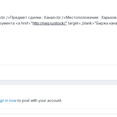
у<br />Предмет сделки : Канал<br />Местоположение : Харько
умента <a href="
http://nag.ru/stock/"
target=_blank>"Биржа кан
ign in now
to post with your account.