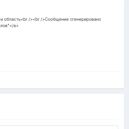
в и область<br /><br />Сообщение сгенерировано
алов"</a>