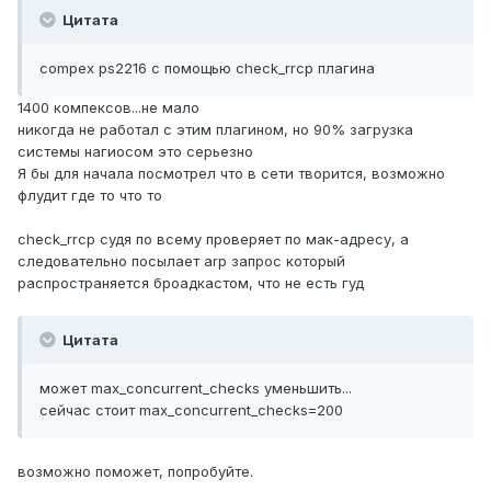
Цитата
compex ps2216 с помощью check_rrcp плагина
1400 компексов...не мало
никогда не работал с этим плагином, но 90% загрузка
системы нагиосом это серьезно
Я бы для начала посмотрел что в сети творится, возможно
флудит где то что то
check_rrcp судя по всему проверяет по мак-адресу, а
следовательно посылает arp запрос который
распространяется броадкастом, что не есть гуд
Цитата
может max_concurrent_checks уменьшить...
сейчас стоит max_concurrent_checks=200
возможно поможет, попробуйте.