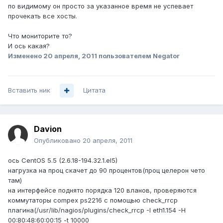
по видимому он просто за указанное время не успевает
прочекать все хосты.
Что мониторите то?
И ось какая?
Изменено
20 апреля, 2011
пользователем Negator
Вставить ник
Цитата
Davion
Опубликовано
20 апреля, 2011
ось CentOS 5.5 (2.6.18-194.32.1.el5)
нагрузка на проц скачет до 90 процентов(проц целерон чето
там)
на интерфейсе поднято порядка 120 вланов, проверяются
коммутаторы compex ps2216 с помощью check_rrcp
плагина(/usr/lib/nagios/plugins/check_rrcp -I eth1.154 -H
00:80:48:60:00:15 -t 10000