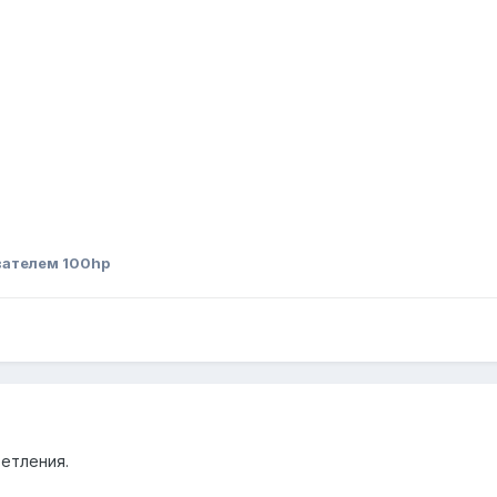
вателем 100hp
етления.