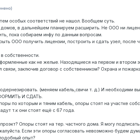
енено)
тем особых соответствий не нашол. Вообщем суть.
 домов, в дальнейшем планируем расширить. Не ООО ни лиценз
ть, пока собираем инфу по данным вопросам.
ыть ООО получить лицензии, построить и сдать узел, после ч
в собственности.
оформленные как не желые. Назодящиеся на первом и втором э
 связи, заключив договор с собственником? Охрана и пожарка
одернезировать. (меняем кабель,свичи т. д.) И необходими 
ОРМИТЬ И СДАТЬ.
поры по которым и тяним кабель, опоры стоят на участке собс
дут т.к они стоят ещё с 67 года.
проэкт? Опоры стоят на тер. частного дома. Я могу подписат
жалуйста. Если эти опоры согласовать невозможно будем дума
 подобный опыт?