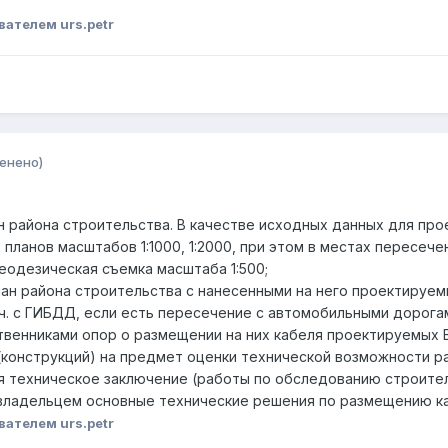
вателем urs.petr
енено)
лан района строительства. В качестве исходных данных для п
 планов масштабов 1:1000, 1:2000, при этом в местах перес
еодезическая съемка масштаба 1:500;
лан района строительства с нанесенными на него проектируем
.ч. с ГИБДД, если есть пересечение с автомобильными дорога
ственниками опор о размещении на них кабеля проектируемых 
 (конструкций) на предмет оценки технической возможности р
я техническое заключение (работы по обследованию строител
с владельцем основные технические решения по размещению к
вателем urs.petr