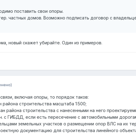
одимо поставить свои опоры.
тер. частных домов. Возможно подписать договор с владельц
ма, новый скажет убирайте. Один из примеров.
енено)
вязи, включая опоры, то порядок таков:
ан района строительства масштаба 1:500;
лан района строительства с нанесенными на него проектируем
.ч. с ГИБДД, если есть пересечение с автомобильными дорога
дельцами земельных участков о размещении опор ВЛС на их те
проектную документацию для строительства линейного объект