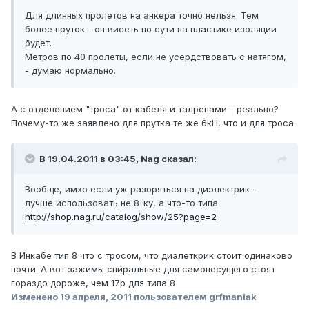
Для длинных пролетов на анкера точно нельзя. Тем
более пруток - он висеть по сути на пластике изоляции
будет.
Метров по 40 пролеты, если не усердствовать с натягом,
- думаю нормально.
А с отделением "троса" от кабеля и талрепами - реально?
Почему-то же заявлено для прутка те же 6кН, что и для троса.
В 19.04.2011 в 03:45, Nag сказал:
Вообще, имхо если уж разоряться на диэлектрик -
лучше использовать не 8-ку, а что-то типа
http://shop.nag.ru/catalog/show/25?page=2
В Инкабе тип 8 что с тросом, что диэлеткрик стоит одинаково
почти. А вот зажимы спиральные для самонесущего стоят
гораздо дороже, чем 17р для типа 8
Изменено
19 апреля, 2011
пользователем grfmaniak