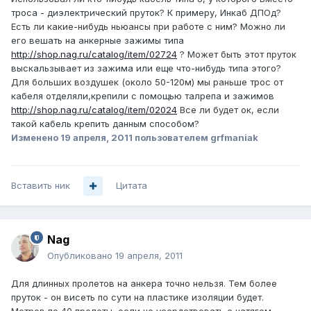
троса - диэлектрический пруток? К примеру, Инкаб ДПОд?
Есть ли какие-нибудь ньюансы при работе с ним? Можно ли
его вешать на анкерные зажимы типа
http://shop.nag.ru/catalog/item/02724
? Может быть этот пруток
выскальзывает из зажима или еще что-нибудь типа этого?
Для больших воздушек (около 50-120м) мы раньше трос от
кабеля отделяли,крепили с помощью талрепа и зажимов
http://shop.nag.ru/catalog/item/02024
Все ли будет ок, если
такой кабель крепить данным способом?
Изменено
19 апреля, 2011
пользователем grfmaniak
Вставить ник
Цитата
Nag
Опубликовано
19 апреля, 2011
Для длинных пролетов на анкера точно нельзя. Тем более
пруток - он висеть по сути на пластике изоляции будет.