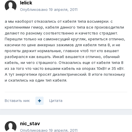
lelick
Опубликовано
19 апреля, 2011
а мы наоборот отказались от кабеля типа восьмерки. с
креплениями гемор, кабеля данного типа все производители
делают по разному соответственно и качетство страдает.
Перешли только на самонесущий кругляк, крепиться отлично,
касички по цене анкерных зажимов для кабеля типа 8, и не
пролеты держит нормальные, главное чтоб тот кто вешает
разбирался как вешать. Инкаб вешается отлично, обычный
кабель, ни чего страшного. Отказались еще от кабеля типа 8
из за того что часто вешаем кабель на опорах 10кВт и 35 кВт.
А тут энергетики просят диэлектрический. В итоге потехоньку
и скатились на один тип кабеля.
Вставить ник
Цитата
nic_stav
Опубликовано
19 апреля, 2011