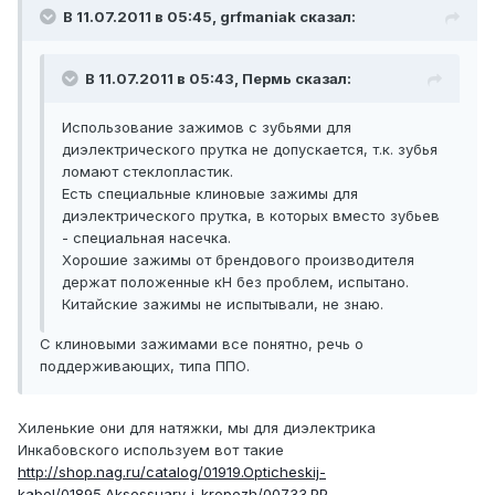
В 11.07.2011 в 05:45, grfmaniak сказал:
В 11.07.2011 в 05:43, Пермь сказал:
Использование зажимов с зубьями для
диэлектрического прутка не допускается, т.к. зубья
ломают стеклопластик.
Есть специальные клиновые зажимы для
диэлектрического прутка, в которых вместо зубьев
- специальная насечка.
Хорошие зажимы от брендового производителя
держат положенные кН без проблем, испытано.
Китайские зажимы не испытывали, не знаю.
С клиновыми зажимами все понятно, речь о
поддерживающих, типа ППО.
Хиленькие они для натяжки, мы для диэлектрика
Инкабовского используем вот такие
http://shop.nag.ru/catalog/01919.Opticheskij-
kabel/01895.Aksessuary-i-krepezh/00733.PP