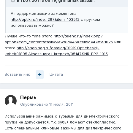
В 11.07.2011 в 05:19, grfmaniak сказал:
А поддерживающие зажимы типа
http://optik.ru/inde...297&item=103512
с прутком
использовать можно?
Лучше что-то типа этого
http://telenc.ru/index.php?
option=com_content&task=view&id=46&Itemid=47#SS1025
или
этого
http://shop.nag.ru/catalog/01919.Opticheskij-
kabel/01895.Aksessuary-i-krepezh/05147.SNR-PP2-1015
Вставить ник
Цитата
Пермь
Опубликовано
11 июля, 2011
Использование зажимов с зубьями для диэлектрического
прутка не допускается, т.к. зубья ломают стеклопластик.
Есть специальные клиновые зажимы для диэлектрического