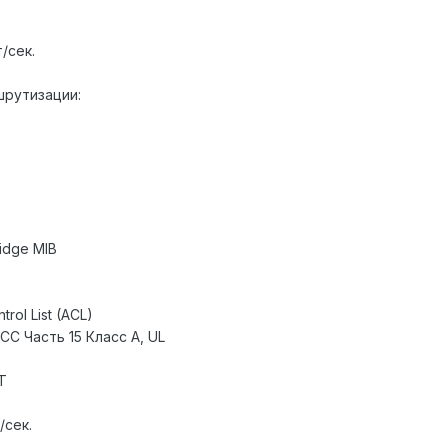
/сек.
рутизации:
ridge MIB
rol List (ACL)
CC Часть 15 Класс А, UL
T
/сек.