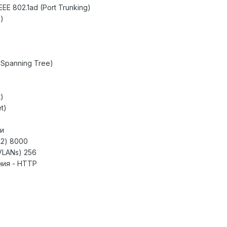
E 802.1ad (Port Trunking)
g)
 Spanning Tree)
t)
t)
и
2) 8000
VLANs) 256
ния - HTTP