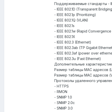
Поддерживаемые стандарты - IEE
- IEEE 802.1D (Transparent Bridgin
- IEEE 802.1p (Prioritizing)
- IEEE 802.1Q (VLAN)
- IEEE 802.1s
- IEEE 802.1w (Rapid Convergence
- IEEE 802.1X
- IEEE 802.3 (Ethernet)
- IEEE 802.3ab (TP Gigabit Etherne
- IEEE 802.3af (power over etherne
- IEEE 802.3u (Fast Ethernet)
Дополнительные характеристик
Размер таблицы MAC адресов (L
Размер таблицы MAC адресов (
Протоколы удаленного управле
- HTTPS
- RMON
- SNMP 1.0
- SNMP 2.0c
- SNMP 3.0