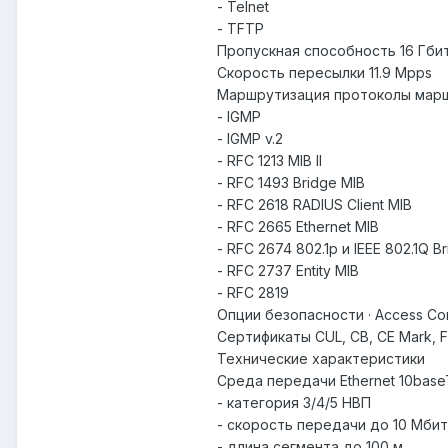
- Telnet
- TFTP
Пропускная способность 16 Гбит
Скорость пересылки 11.9 Mpps
Маршрутизация протоколы марш
- IGMP
- IGMP v.2
- RFC 1213 MIB II
- RFC 1493 Bridge MIB
- RFC 2618 RADIUS Client MIB
- RFC 2665 Ethernet MIB
- RFC 2674 802.1p и IEEE 802.1Q B
- RFC 2737 Entity MIB
- RFC 2819
Опции безопасности · Access Cont
Сертификаты CUL, CB, CE Mark, F
Технические характеристики
Среда передачи Ethernet 10base
- категория 3/4/5 НВП
- скорость передачи до 10 Мбит
- длина сегмента до 100 м