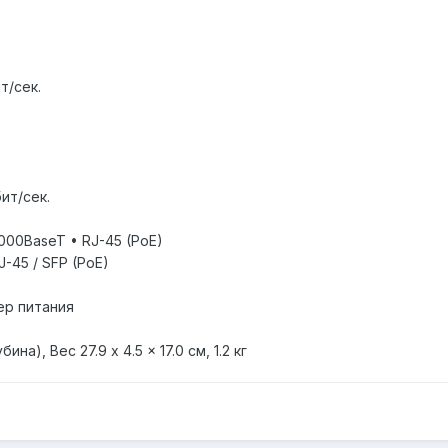
т/сек.
ит/сек.
1000BaseT • RJ-45 (PoE)
J-45 / SFP (PoE)
ер питания
а), Вес 27.9 x 4.5 x 17.0 см, 1.2 кг