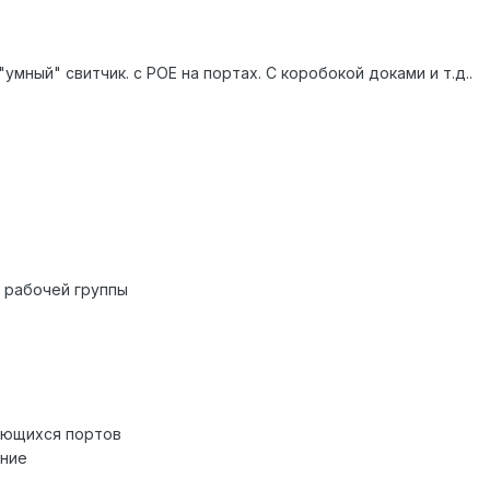
мный" свитчик. с POE на портах. С коробокой доками и т.д..
 рабочей группы
ающихся портов
ение