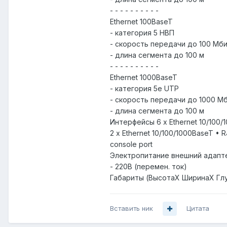
- - - - - - - - - -
Ethernet 100BaseT
- категория 5 НВП
- скорость передачи до 100 Мби
- длина сегмента до 100 м
- - - - - - - - - -
Ethernet 1000BaseT
- категория 5e UTP
- скорость передачи до 1000 Мб
- длина сегмента до 100 м
Интерфейсы 6 x Ethernet 10/100/
2 x Ethernet 10/100/1000BaseT • R
console port
Электропитание внешний адапт
- 220В (перемен. ток)
Габариты (ВысотаХ ШиринаХ Глубин
Вставить ник
Цитата