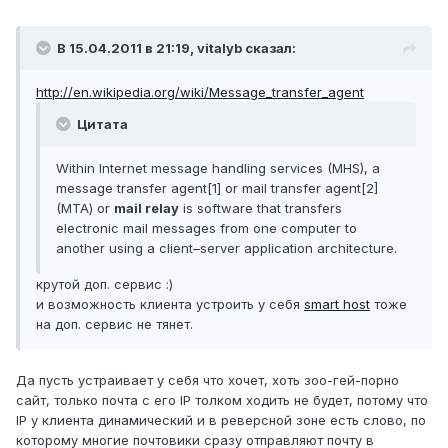
В 15.04.2011 в 21:19, vitalyb сказал:
http://en.wikipedia.org/wiki/Message_transfer_agent
Цитата
Within Internet message handling services (MHS), a
message transfer agent[1] or mail transfer agent[2]
(MTA) or
mail relay
is software that transfers
electronic mail messages from one computer to
another using a client–server application architecture.
крутой доп. сервис :)
и возможность клиента устроить у себя
smart host
тоже
на доп. сервис не тянет.
Да пусть устраивает у себя что хочет, хоть зоо-гей-порно
сайт, только почта с его IP толком ходить не будет, потому что
IP у клиента динамический и в реверсной зоне есть слово, по
которому многие почтовики сразу отправляют почту в