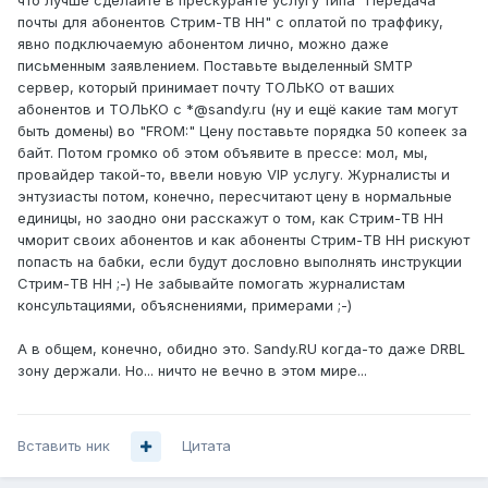
что лучше сделайте в прескуранте услугу типа "Передача
почты для абонентов Стрим-ТВ НН" с оплатой по траффику,
явно подключаемую абонентом лично, можно даже
письменным заявлением. Поставьте выделенный SMTP
сервер, который принимает почту ТОЛЬКО от ваших
абонентов и ТОЛЬКО с *@sandy.ru (ну и ещё какие там могут
быть домены) во "FROM:" Цену поставьте порядка 50 копеек за
байт. Потом громко об этом объявите в прессе: мол, мы,
провайдер такой-то, ввели новую VIP услугу. Журналисты и
энтузиасты потом, конечно, пересчитают цену в нормальные
единицы, но заодно они расскажут о том, как Стрим-ТВ НН
чморит своих абонентов и как абоненты Стрим-ТВ НН рискуют
попасть на бабки, если будут дословно выполнять инструкции
Стрим-ТВ НН ;-) Не забывайте помогать журналистам
консультациями, объяснениями, примерами ;-)
А в общем, конечно, обидно это. Sandy.RU когда-то даже DRBL
зону держали. Но... ничто не вечно в этом мире...
Вставить ник
Цитата