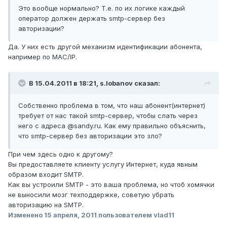
Это вообще нормально? Т.е. по их логике каждый
оператор должен держать smtp-сервер без
авторизации?
Да. У них есть другой механизм идентификации абонента,
например по MAC/IP.
В 15.04.2011 в 18:21, s.lobanov сказал:
Собственно проблема в том, что наш абонент(интернет)
требует от нас такой smtp-сервер, чтобы слать через
него с адреса @sandy.ru. Как ему правильно объяснить,
что smtp-сервер без авторизации это зло?
При чем здесь одно к другому?
Вы предоставляете клиенту услугу Интернет, куда явным
образом входит SMTP.
Как вы устроили SMTP - это ваша проблема, но чтоб хомячки
не выносили мозг техподдержке, советую убрать
авторизацию на SMTP.
Изменено
15 апреля, 2011
пользователем vlad11