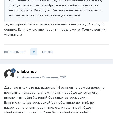
Собственно проблема в том, что наш абонент(интернет)
требует от нас такой smtp-сервер, чтобы слать через
него с адреса @sandy.ru. Как ему правильно объяснить,
что smtp-сервер без авторизации это зло?
То, что просит от вас юзер, называется mail relay. И это доп.
сервис. Если уж сильно просит - предложите. Только ценник
уточните. ;)
Вставить ник
Цитата
s.lobanov
Опубликовано
15 апреля, 2011
Да знаю я как это называется... И есть он на самом деле, но
постоянно попадает в спам-листы и вообще хочется его
выключить нафиг(который без smtp-авторизации).
Есть и с smtp-авторизацией(за небольшие деньги), но
наверное не очень правильно, если return-path будет
<login>@наш_домен , а from будет <login>@sandy.ru,