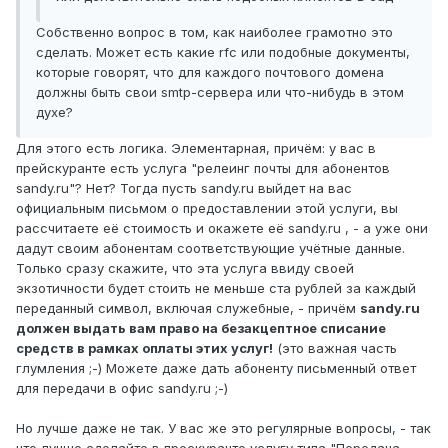
Собственно вопрос в том, как наиболее грамотно это
сделать. Может есть какие rfc или подобные документы,
которые говорят, что для каждого почтового домена
должны быть свои smtp-сервера или что-нибудь в этом
духе?
Для этого есть логика. Элементарная, причём: у вас в
прейскуранте есть услуга "релеинг почты для абонентов
sandy.ru"? Нет? Тогда пусть sandy.ru выйдет на вас
официальным письмом о предоставлении этой услуги, вы
рассчитаете её стоимость и окажете её sandy.ru , - а уже они
дадут своим абонентам соответствующие учётные данные.
Только сразу скажите, что эта услуга ввиду своей
экзотичности будет стоить не меньше ста рублей за каждый
переданный символ, включая служебные, - причём
sandy.ru
должен выдать вам право на безакцептное списание
средств в рамках оплаты этих услуг!
(это важная часть
глумления ;-) Можете даже дать абоненту письменный ответ
для передачи в офис sandy.ru ;-)
Но лучше даже не так. У вас же это регулярные вопросы, - так