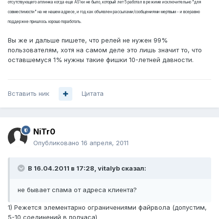
отсутствующего аплинка когда еще AS'ки не было, который лет 5 работал в режиме исключительно "для
совместимости" на не нашем адресе, и год как объявлен рассылами/сообщениями мертвым - и всеравно
поддержке пришлось хорошо поработать.
Вы же и дальше пишете, что релей не нужен 99%
пользователям, хотя на самом деле это лишь значит то, что
оставшемуся 1% нужны такие фишки 10-летней давности.
Вставить ник
Цитата
NiTr0
Опубликовано
16 апреля, 2011
В 16.04.2011 в 17:28, vitalyb сказал:
не бывает спама от адреса клиента?
1) Режется элементарно ограничениями файрвола (допустим,
5-10 соединений в полчаса)