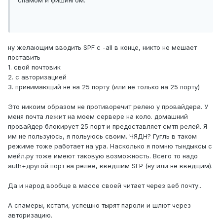
спамом и фишингом.
ну желающим вводить SPF с -all в конце, никто не мешает
поставить
1. свой почтовик
2. с авторизацией
3. принимающий не на 25 порту (или не только на 25 порту)
Это никоим образом не противоречит релею у провайдера. У
меня почта лежит на моем сервере на коло. домашний
провайдер блокирует 25 порт и предоставляет смтп релей. Я
им не пользуюсь, я польуюсь своим. ЧЯДН? Гугль в таком
режиме тоже работает на ура. Насколько я помню тындыксы с
мейл.ру тоже имеют таковую возможность. Всего то надо
auth+другой порт на релее, введшим SFP (ну или не введщим).
Да и народ вообще в массе своей читает через веб почту..
А спамеры, кстати, успешно тырят пароли и шлют через
авторизацию.