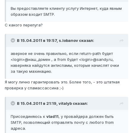
Вы предоставляете клиенту услугу Интернет, куда явным
образом входит SMTP.
С какого перепуга?
В 15.04.2011 в 19:57, s.lobanov сказал:
аверное не очень правильно, если return-path будет
<login>@наш_домен , а from будет <login>@sandy.ru,
наверняка найдутся антиспамы, которые начислят очки
за такую махинацию.
Я могу лично гарантировать это. Более того, - это штатная
проверка у спамассассина ;-)
В 15.04.2011 в 21:19, vitalyb сказал:
Присоединяюсь к
vlad11
, у провайдера должен быть
SMTP, позволяющий отправлять почту с любого from
адреса.