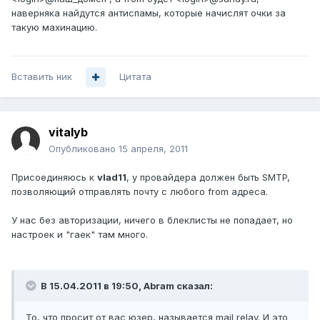
наверняка найдутся антиспамы, которые начислят очки за
такую махинацию.
Вставить ник
Цитата
vitalyb
Опубликовано
15 апреля, 2011
Присоединяюсь к
vlad11
, у провайдера должен быть SMTP,
позволяющий отправлять почту с любого from адреса.
У нас без авторизации, ничего в блеклисты не попадает, но
настроек и "гаек" там много.
В 15.04.2011 в 19:50, Abram сказал:
То, что просит от вас юзер, называется mail relay. И это