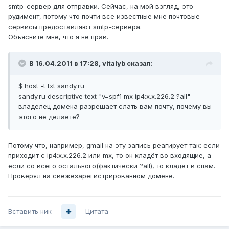
smtp-сервер для отправки. Сейчас, на мой взгляд, это
рудимент, потому что почти все известные мне почтовые
сервисы предоставляют smtp-сервера.
Объясните мне, что я не прав.
В 16.04.2011 в 17:28, vitalyb сказал:
$ host -t txt sandy.ru
sandy.ru descriptive text "v=spf1 mx ip4:x.x.226.2 ?all"
владелец домена разрешает слать вам почту, почему вы
этого не делаете?
Потому что, например, gmail на эту запись реагирует так: если
приходит с ip4:x.x.226.2 или mx, то он кладёт во входящие, а
если со всего остального(фактически ?all), то кладёт в спам.
Проверял на свежезарегистрированном домене.
Вставить ник
Цитата