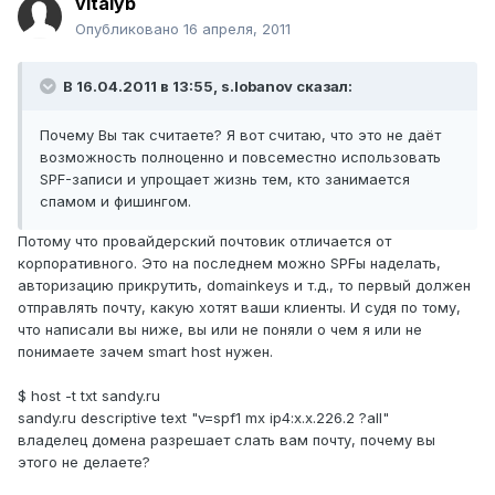
vitalyb
Опубликовано
16 апреля, 2011
В 16.04.2011 в 13:55, s.lobanov сказал:
Почему Вы так считаете? Я вот считаю, что это не даёт
возможность полноценно и повсеместно использовать
SPF-записи и упрощает жизнь тем, кто занимается
спамом и фишингом.
Потому что провайдерский почтовик отличается от
корпоративного. Это на последнем можно SPFы наделать,
авторизацию прикрутить, domainkeys и т.д., то первый должен
отправлять почту, какую хотят ваши клиенты. И судя по тому,
что написали вы ниже, вы или не поняли о чем я или не
понимаете зачем smart host нужен.
$ host -t txt sandy.ru
sandy.ru descriptive text "v=spf1 mx ip4:x.x.226.2 ?all"
владелец домена разрешает слать вам почту, почему вы
этого не делаете?