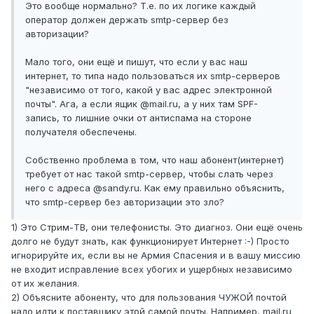
Это вообще нормально? Т.е. по их логике каждый
оператор должен держать smtp-сервер без
авторизации?
Мало того, они ещё и пишут, что если у вас наш
интернет, то типа надо пользоваться их smtp-серверов
"независимо от того, какой у вас адрес электронной
почты". Ага, а если ящик @mail.ru, а у них там SPF-
запись, то лишние очки от антиспама на стороне
получателя обеспечены.
Собственно проблема в том, что наш абонент(интернет)
требует от нас такой smtp-сервер, чтобы слать через
него с адреса @sandy.ru. Как ему правильно объяснить,
что smtp-сервер без авторизации это зло?
1) Это Стрим-ТВ, они телефонисты. Это диагноз. Они ещё очень
долго не будут знать, как функционирует Интернет :-) Просто
игнорируйте их, если вы не Армия Спасения и в вашу миссию
не входит исправление всех убогих и ущербных независимо
от их желания.
2) Объясните абоненту, что для пользования ЧУЖОЙ почтой
надо идти к поставщику этой самой почты. Например, mail.ru