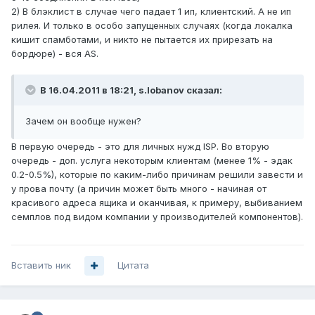
2) В блэклист в случае чего падает 1 ип, клиентский. А не ип
рилея. И только в особо запущенных случаях (когда локалка
кишит спамботами, и никто не пытается их прирезать на
бордюре) - вся AS.
В 16.04.2011 в 18:21, s.lobanov сказал:
Зачем он вообще нужен?
В первую очередь - это для личных нужд ISP. Во вторую
очередь - доп. услуга некоторым клиентам (менее 1% - эдак
0.2-0.5%), которые по каким-либо причинам решили завести и
у прова почту (а причин может быть много - начиная от
красивого адреса ящика и оканчивая, к примеру, выбиванием
семплов под видом компании у производителей компонентов).
Вставить ник
Цитата