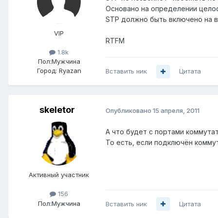
Основано на определении цело
STP должно быть включено на в
VIP
RTFM
1.8k
Пол:
Мужчина
Город:
Ryazan
Вставить ник
Цитата
skeletor
Опубликовано
15 апреля, 2011
А что будет с портами коммута
То есть, если подключён коммут
Активный участник
156
Пол:
Мужчина
Вставить ник
Цитата