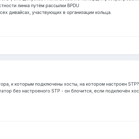
стности линка путём рассылки BPDU
сех дивайсах, участвующих в организации кольца.
тора, к которым подключены хосты, на котором настроен STP?
атор без настроеного STP - он блочится, если подключён хост