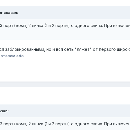
or сказал:
 порт) комп, 2 линка (1 и 2 порты) с одного свича. При включе
ся заблокированными, но и вся сеть "ляжет" от первого широ
вателем edo
азал:
 порт) комп, 2 линка (1 и 2 порты) с одного свича. При включе