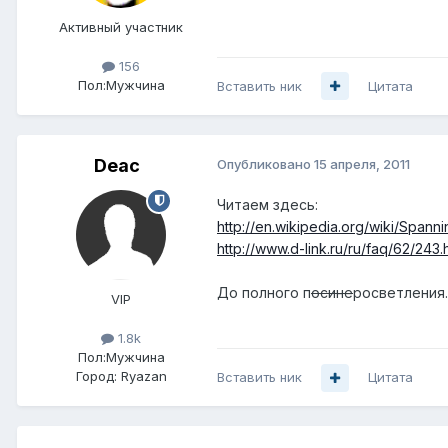
Активный участник
156
Пол:
Мужчина
Вставить ник
Цитата
Deac
Опубликовано
15 апреля, 2011
Читаем здесь:
http://en.wikipedia.org/wiki/Spann
http://www.d-link.ru/ru/faq/62/243.
До полного п
осине
росветления.
VIP
1.8k
Пол:
Мужчина
Город:
Ryazan
Вставить ник
Цитата