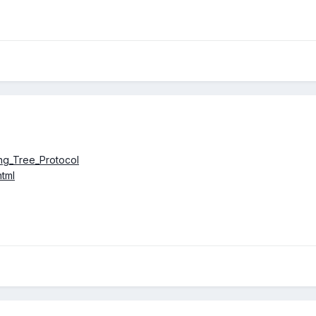
ing_Tree_Protocol
html