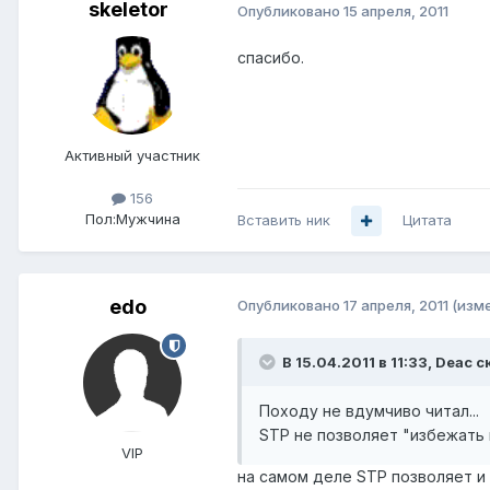
skeletor
Опубликовано
15 апреля, 2011
спасибо.
Активный участник
156
Пол:
Мужчина
Вставить ник
Цитата
edo
Опубликовано
17 апреля, 2011
(изм
В 15.04.2011 в 11:33, Deac с
Походу не вдумчиво читал...
STP не позволяет "избежать 
VIP
на самом деле STP позволяет и 