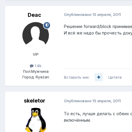
Deac
Опубликовано
15 апреля, 2011
Решение forward/block принимае
И всё же надо бы прочесть доку
VIP
1.8k
Пол:
Мужчина
Город:
Ryazan
Вставить ник
Цитата
skeletor
Опубликовано
15 апреля, 2011
То есть, лучше делать с обеих 
включённым.