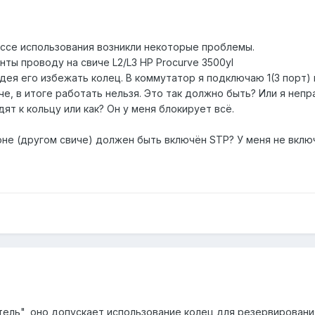
ессе использования возникли некоторые проблемы.
нты проводу на свиче L2/L3 HP Procurve 3500yl
дея его избежать колец. В коммутатор я подключаю 1(3 порт) к
тче, в итоге работать нельзя. Это так должно быть? Или я н
ят к кольцу или как? Он у меня блокирует всё.
оне (другом свиче) должен быть включён STP? У меня не вклю
тель", оно допускает использование колец для резервировани