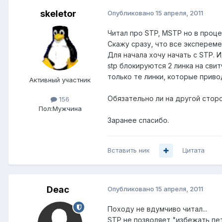
skeletor
Опубликовано
15 апреля, 2011
Читал про STP, MSTP но в проц
Скажу сразу, что все экспереме
Для начала хочу начать с STP. И
stp блокируются 2 линка на сви
только те линки, которые привод
Активный участник
Обязательно ли на другой стор
156
Пол:
Мужчина
Заранее спасибо.
Вставить ник
Цитата
Deac
Опубликовано
15 апреля, 2011
Походу не вдумчиво читал...
STP не позволяет "избежать пе