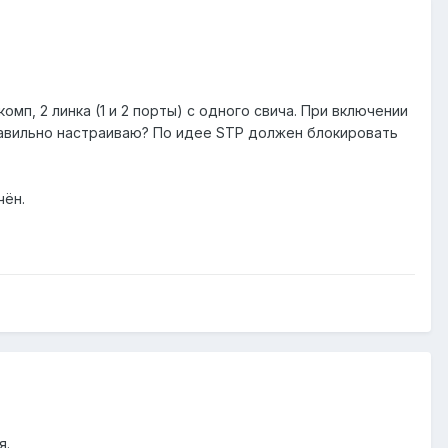
омп, 2 линка (1 и 2 порты) с одного свича. При включении
еправильно настраиваю? По идее STP должен блокировать
чён.
я.