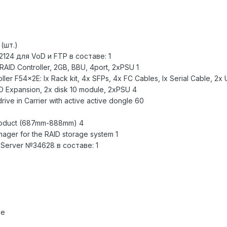
(шт.)
124 для VoD и FTP в составе: 1
RAID Controller, 2GB, BBU, 4port, 2xPSU 1
roller F54x2E: lx Rack kit, 4x SFPs, 4x FC Cables, lx Serial Cable, 
D Expansion, 2x disk 10 module, 2xPSU 4
ive in Carrier with active active dongle 60
 product (687mm-888mm) 4
ager for the RAID storage system 1
Server №34628 в составе: 1
le