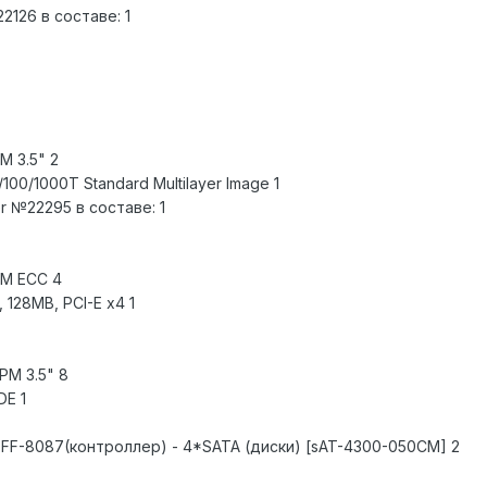
2126 в составе: 1
M 3.5" 2
/100/1000T Standard Multilayer Image 1
r №22295 в составе: 1
MM ECC 4
 128MB, PCI-E x4 1
PM 3.5" 8
DE 1
 SFF-8087(контроллер) - 4*SATA (диски) [sAT-4300-050CM] 2