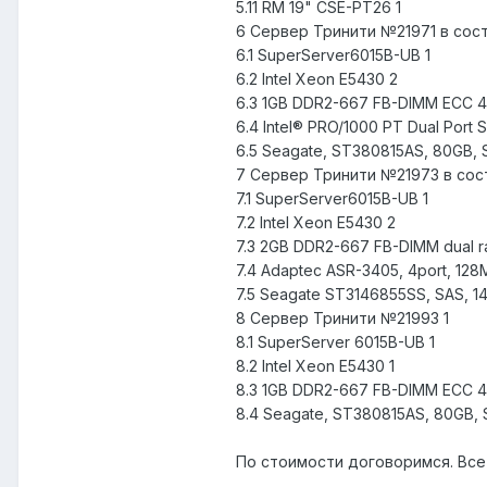
5.11 RM 19" CSE-PT26 1
6 Сервер Тринити №21971 в сост
6.1 SuperServer6015B-UB 1
6.2 Intel Xeon E5430 2
6.3 1GB DDR2-667 FB-DIMM ECC 4
6.4 Intel® PRO/1000 PT Dual Port 
6.5 Seagate, ST380815AS, 80GB, S
7 Сервер Тринити №21973 в сост
7.1 SuperServer6015B-UB 1
7.2 Intel Xeon E5430 2
7.3 2GB DDR2-667 FB-DIMM dual r
7.4 Adaptec ASR-3405, 4port, 128M
7.5 Seagate ST3146855SS, SAS, 1
8 Сервер Тринити №21993 1
8.1 SuperServer 6015B-UB 1
8.2 Intel Xeon E5430 1
8.3 1GB DDR2-667 FB-DIMM ECC 4
8.4 Seagate, ST380815AS, 80GB, S
По стоимости договоримся. Все