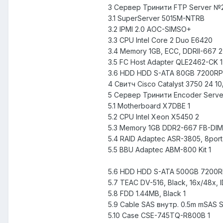
3 Сервер Тринити FTP Server №2
3.1 SuperServer 5015M-NTRB
3.2 IPMI 2.0 AOC-SIMSO+
3.3 CPU Intel Core 2 Duo E6420
3.4 Memory 1GB, ECC, DDRII-667 2
3.5 FC Host Adapter QLE2462-CK 1
3.6 HDD HDD S-ATA 80GB 7200RP
4 Свитч Cisco Catalyst 3750 24 10
5 Сервер Тринити Encoder Serve
5.1 Motherboard X7DBE 1
5.2 CPU Intel Xeon X5450 2
5.3 Memory 1GB DDR2-667 FB-DI
5.4 RAID Adaptec ASR-3805, 8port,
5.5 BBU Adaptec ABM-800 Kit 1
5.6 HDD HDD S-ATA 500GB 7200R
5.7 TEAC DV-516, Black, 16x/48x, I
5.8 FDD 1.44MB, Black 1
5.9 Cable SAS внутр. 0.5m mSAS
5.10 Case CSE-745TQ-R800B 1