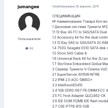
jumangee
Опубликовано
15 апреля, 2011
СПЕЦИФИКАЦИЯ
№ Наименование Товара Кол-во 
1 Дисковая система Тринити №22
1.1 12-Вау 4G FC to SAS/SATA Dual 
1.2 Accessory kit for the dual cont
Пользователи
1.3 12 Bay SAS to SAS/SATA 2U RAI
1.4 750G Seagate ES10 SATA disk dr
96
1.5 50cm SAS Cable 8
1.6 Universal Rack Kit for the 2U
1.7 StorView Embedded Global Man
2 Сервер Тринити V-Cinema VoD 
2.1 SuperServer 6015W-NTRB
2.2 IPMI 2.0 AOC-SIMSO+
2.3 IntelXeonE5410
2.4 1GB DDR2-667 FB-DIMM ECC 4
2.5 FC Host Adapter QLE2462-CK
2.6 IDE DOM 512MB IDE flash modu
2.7 CSE-PTFB-813-02B