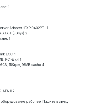
аве: 1
Server Adapter (EXPI9402PT) 1
-ATA-II (3Gb/s) 2
аве: 1
ank ECC 4
B, PCI-E x4 1
46GB, 15Krpm, 16MB cache 4
-ATA-II 2
 оборудование рабочее. Пишите в личку