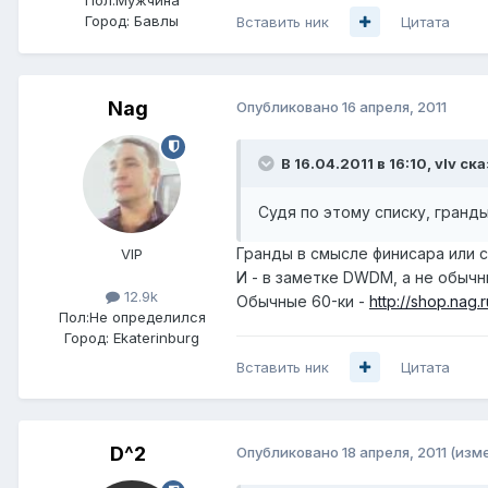
Город:
Бавлы
Вставить ник
Цитата
Nag
Опубликовано
16 апреля, 2011
В 16.04.2011 в 16:10, vIv ска
Судя по этому списку, гранд
Гранды в смысле финисара или си
VIP
И - в заметке DWDM, а не обычн
12.9k
Обычные 60-ки -
http://shop.nag.
Пол:
Не определился
Город:
Ekaterinburg
Вставить ник
Цитата
D^2
Опубликовано
18 апреля, 2011
(изм