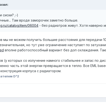
казал:
 сиски? ;-)
ычные... Там вроде заморочек заметно больше.
ag.ru/catalog/item/06004
- без радиатров живут. Хотя наверно 
ов мы не можем получить большие расстояния для передачи 10Г
езначительная, но тут уже ограничение наступает по затухани
ed
вполне работоспособный вариант без доп охлаждения. Та
ов (у которых со излучение намного стабильнее и запас по д
енно часть этой энергии превращается в тепло. Все EML bas
 конструкция корпуса с радиатором.
вателем D^2