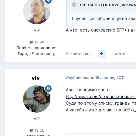
В 16.04.2011 в 13:29, vIv ск
Глупая Циска! Они ещё не зн
А что, есть сисковские SFP+ на
VIP
12.9k
Пол:
Не определился
Город:
Ekaterinburg
Вставить ник
Цитата
vIv
Опубликовано
16 апреля, 2011
Ааа... невнимателен.
http://finisar.com/products/optical
Судя по этому списку, гранды т
А китайцы уже делают на 80? o
VIP
13.2k
Пол:
Мужчина