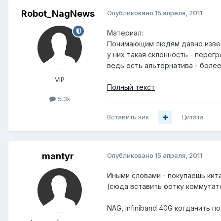
Robot_NagNews
Опубликовано
15 апреля, 2011
Материал:
Понимающим людям давно извест
у них такая склонность - перег
ведь есть альтернатива - боле
VIP
Полный текст
5.3k
Вставить ник
Цитата
mantyr
Опубликовано
15 апреля, 2011
Иными словами - покупаешь кита
(сюда вставить фотку коммутат
NAG, infiniband 40G когданить п