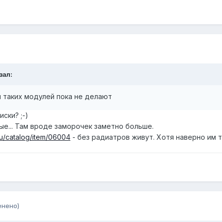
зал:
ы таких модулей пока не делают
ски? ;-)
ые... Там вроде заморочек заметно больше.
ru/catalog/item/06004
- без радиатров живут. Хотя наверно им
енено)