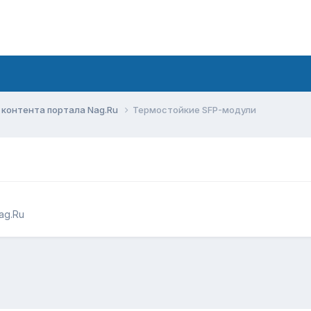
контента портала Nag.Ru
Термостойкие SFP-модули
ag.Ru