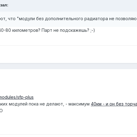
азал:
ают, что "модули без дополнительного радиатора не позволя
 40-80 километров? Парт не подскажешь? ;-)
-modules/sfp-plus
аких модулей пока не делают, - максимум
40км - и он без тор
_O