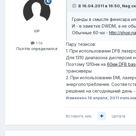
В 16.04.2011 в 16:50, Nag с
Гранды в смысле финисара или
И - в заметке DWDM, а не об
VIP
Обычные 60-ки -
http://shop.n
1.5k
Пару тезисов:
Пол:
Не определился
1. При использовании DFB лазер
Для 1310 диапазона дисперсия н
Поэтому 1310нм на
60км DFB bas
трансиверы
2. При использовании EML лазер
энергопотребление. Соответств
решение на сегодняшний день -
Изменено
18 апреля, 2011
пользо
Вставить ник
Цитата