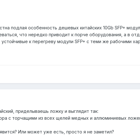
на подлая особенность дешевых китайских 10Gb SFP+ модулей, 
реваться, что нередко приводит к порче оборудования, а в от
е устойчивые к перегреву модули SFP+ с теми же рабочими ха
йский, приделываешь ложку и выглядит так:
ора с торчащими из всех щелей медных и аллюминиевых ложе
оявится? Или может уже есть, просто я не заметил?