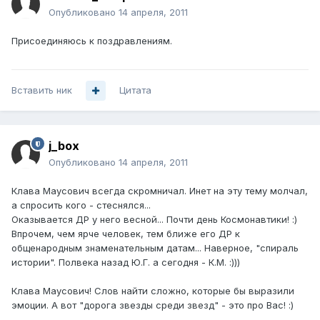
Опубликовано
14 апреля, 2011
Присоединяюсь к поздравлениям.
Вставить ник
Цитата
j_box
Опубликовано
14 апреля, 2011
Клава Маусович всегда скромничал. Инет на эту тему молчал,
а спросить кого - стеснялся...
Оказывается ДР у него весной... Почти день Космонавтики! :)
Впрочем, чем ярче человек, тем ближе его ДР к
общенародным знаменательным датам... Наверное, "спираль
истории". Полвека назад Ю.Г. а сегодня - К.М. :)))
Клава Маусович! Слов найти сложно, которые бы выразили
эмоции. А вот "дорога звезды среди звезд" - это про Вас! :)