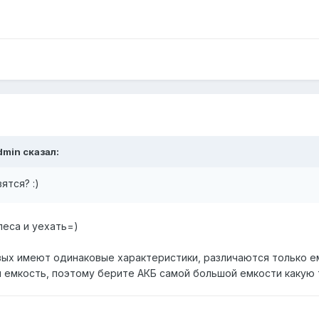
dmin сказал:
ятся? :)
леса и уехать=)
вых имеют одинаковые характеристики, различаются только е
ая емкость, поэтому берите АКБ самой большой емкости какую