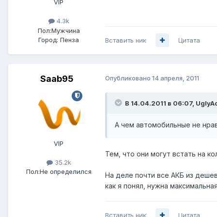
VIP
4.3k
Пол:
Мужчина
Город:
Пенза
Вставить ник
Цитата
Saab95
Опубликовано
14 апреля, 2011
В 14.04.2011 в 06:07, UglyA
А чем автомобильные не нрав
VIP
Тем, что они могут встать на ко
35.2k
Пол:
Не определился
На деле почти все АКБ из деше
как я понял, нужна максимальн
Вставить ник
Цитата