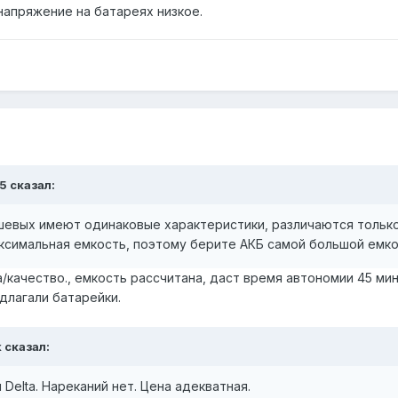
 напряжение на батареях низкое.
5 сказал:
ешевых имеют одинаковые характеристики, различаются тольк
максимальная емкость, поэтому берите АКБ самой большой емк
/качество., емкость рассчитана, даст время автономии 45 ми
едлагали батарейки.
k сказал:
Delta. Нареканий нет. Цена адекватная.