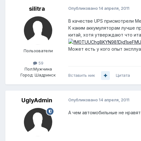
silitra
Опубликовано
14 апреля, 2011
В качестве UPS присмотрели Met
К каким аккумуляторам лучше пр
китай, хотя утверждают что ита
Может есть у кого опыт эксплу
Пользователи
59
Пол:
Мужчина
Город:
Шадринск
Вставить ник
Цитата
UglyAdmin
Опубликовано
14 апреля, 2011
А чем автомобильные не нравятс