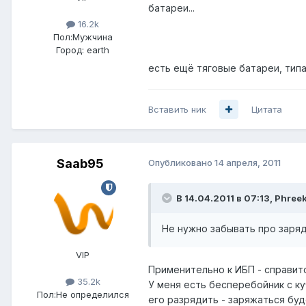
батареи...
16.2k
Пол:
Мужчина
Город:
earth
есть ещё тяговые батареи, типа
Вставить ник
Цитата
Saab95
Опубликовано
14 апреля, 2011
В 14.04.2011 в 07:13, Phree
Не нужно забывать про заря
VIP
Применительно к ИБП - справитс
35.2k
У меня есть бесперебойник с ку
Пол:
Не определился
его разрядить - заряжаться буд