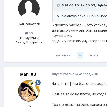
В 14.04.2011 в 06:07, UglyA
А чем автомобильные не нрав
Пользователи
В первую очередь - это колхоз.,
да и авто аккумуляторы заполн
59
помещения.
Пол:
Мужчина
задачи у авто аккумуляторов в
Город:
Шадринск
Вставить ник
Цитата
Ivan_83
Опубликовано
14 апреля, 2011
Читал что фиам был очень хорош,
Дельта тоже не плоха, но когда
Тех же дельт на одно напряжен
VIP