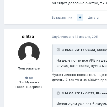
он сядет довольно быстро, т.к.
Вставить ник
Цитата
silitra
Опубликовано
14 апреля, 2011
В 14.04.2011 в 06:33, Saab9
На деле почти все АКБ из д
случае, как я понял, нужна 
Пользователи
Нужен именно показатель - цена
59
дизель. А так то и на 400A*h пр
Пол:
Мужчина
Город:
Шадринск
В 14.04.2011 в 07:13, Phree
Используем уже лет 6 аккумы 