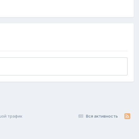
шой трафик
Вся активность