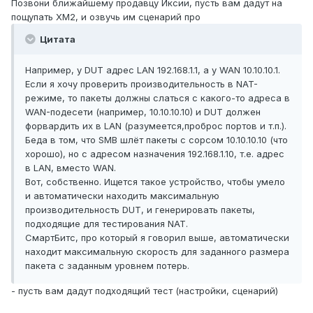
Позвони ближайшему продавцу Иксии, пусть вам дадут на
пощупать XM2, и озвучь им сценарий про
Цитата
Например, у DUT адрес LAN 192.168.1.1, а у WAN 10.10.10.1.
Если я хочу проверить производительность в NAT-
режиме, то пакеты должны слаться с какого-то адреса в
WAN-подесети (например, 10.10.10.10) и DUT должен
форвардить их в LAN (разумеется,проброс портов и т.п.).
Беда в том, что SMB шлёт пакеты с сорсом 10.10.10.10 (что
хорошо), но с адресом назначения 192.168.1.10, т.е. адрес
в LAN, вместо WAN.
Вот, собственно. Ищется такое устройство, чтобы умело
и автоматически находить максимальную
производительность DUT, и генерировать пакеты,
подходящие для тестирования NAT.
СмартБитс, про который я говорил выше, автоматически
находит максимальную скорость для заданного размера
пакета с заданным уровнем потерь.
- пусть вам дадут подходящий тест (настройки, сценарий)