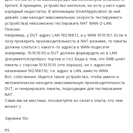
Spirent. В принципе, устройство неплохое, но есть у него один
изрядный недостаток. В аппликации SmartApplication (в ней
девайс сам находит максимальную скорость тестируемого
устройства) невозможно тестировать NAT WAN-2-LAN.
Поясню:
Например, у DUT адрес LAN 192.168.1.1, а у WAN 10.10.10.1. Если я
хочу проверить производительность в NAT-режиме, то пакеты
должны слаться с какого-то адреса в WAN-подесети
(например, 10.10.10.10) и DUT должен форвардить их в LAN
(разумеется,проброс портов и т.п.). Беда в том, что SMB шлёт
пакеты с сорсом 10.10.10.10 (что хорошо), но с адресом
назначения 192.168.1.10, т.е. адрес в LAN, вместо WAN.
Вот, собственно. Ищется такое устройство, чтобы умело и
автоматически находить максимальную производительность
DUT, и генерировать пакеты, подходящие для тестирования
NAT.
Сами мы не местные, посоветуйте из своего опыта, кто чем
может ;)
Заранее 10х
PS