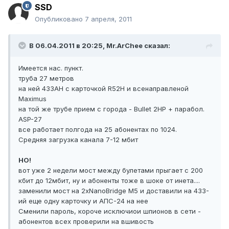
SSD
Опубликовано
7 апреля, 2011
В 06.04.2011 в 20:25, Mr.ArChee сказал:
Имеется нас. пункт.
труба 27 метров
на ней 433АН с карточкой R52H и всенаправленой
Maximus
на той же трубе прием с города - Bullet 2HP + парабол.
ASP-27
все работает полгода на 25 абонентах по 1024.
Средняя загрузка канала 7-12 мбит
НО!
вот уже 2 недели мост между булетами прыгает с 200
кбит до 12мбит, ну и абоненты тоже в шоке от инета....
заменили мост на 2хNanoBridge M5 и доставили на 433-
ий еще одну карточку и АПС-24 на нее
Сменили пароль, короче исключиои шпионов в сети -
абонентов всех проверили на вшивость