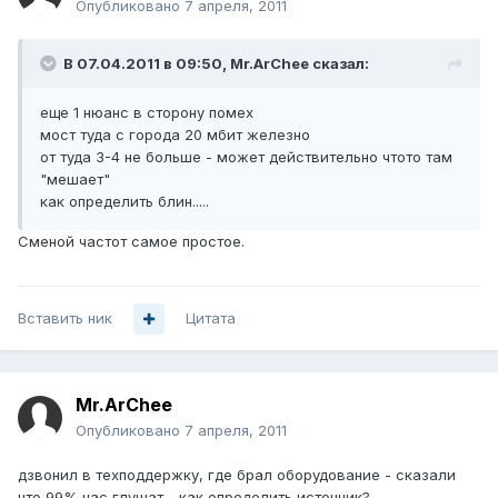
Опубликовано
7 апреля, 2011
В 07.04.2011 в 09:50, Mr.ArChee сказал:
еще 1 нюанс в сторону помех
мост туда с города 20 мбит железно
от туда 3-4 не больше - может действительно чтото там
"мешает"
как определить блин.....
Сменой частот самое простое.
Вставить ник
Цитата
Mr.ArChee
Опубликовано
7 апреля, 2011
дзвонил в техподдержку, где брал оборудование - сказали
что 99% нас глушат - как определить источник?