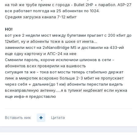
на той же трубе прием с города - Bullet 2HP + парабол. ASP-27
все работает полгода на 25 абонентах по 1024.
Средняя загрузка канала 7-12 мбит
НО!
вот уже 2 недели мост между булетами прыгает с 200 кбит до
12мбит, ну и абоненты тоже в шоке от инета....
заменили мост на 2хNanoBridge M5 и доставили на 433-ий
еще одну карточку и АПС-24 на нее
Сменили пароль, короче исключиои шпионов в сети -
абонентов всех проверили на вшивость
ситуация та же - тока вот мосты теперь стабильно держат
линк а микротик всеровно больше 2-3 мбит не пропускает
через себя + дальние(до 1 км) абоненты перестали видеть
всенаправленую антенну......я в тупике! нидбекап! если нужна
еще инфа-я предоставлю
Вставить ник
Цитата