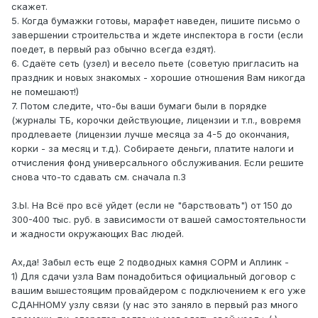
скажет.
5. Когда бумажки готовы, марафет наведен, пишите письмо о
завершении строительства и ждете инспектора в гости (если
поедет, в первый раз обычно всегда ездят).
6. Сдаёте сеть (узел) и весело пьете (советую пригласить на
праздник и новых знакомых - хорошие отношения Вам никогда
не помешают!)
7. Потом следите, что-бы ваши бумаги были в порядке
(журналы ТБ, корочки действующие, лицензии и т.п., вовремя
продлеваете (лицензии лучше месяца за 4-5 до окончания,
корки - за месяц и т.д.). Собираете деньги, платите налоги и
отчисления фонд универсального обслуживания. Если решите
снова что-то сдавать см. сначала п.3
З.Ы. На Всё про всё уйдет (если не "барствовать") от 150 до
300-400 тыс. руб. в зависимости от вашей самостоятельности
и жадности окружающих Вас людей.
Ах,да! Забыл есть еще 2 подводных камня СОРМ и Аплинк -
1) Для сдачи узла Вам понадобиться официальный договор с
вашим вышестоящим провайдером с подключением к его уже
СДАННОМУ узлу связи (у нас это заняло в первый раз много