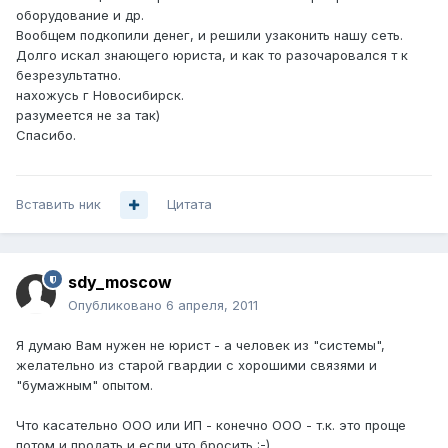
оборудование и др.
Вообщем подкопили денег, и решили узаконить нашу сеть.
Долго искал знающего юриста, и как то разочаровался т к
безрезультатно.
нахожусь г Новосибирск.
разумеется не за так)
Спасибо.
Вставить ник
Цитата
sdy_moscow
Опубликовано
6 апреля, 2011
Я думаю Вам нужен не юрист - а человек из "системы",
желательно из старой гвардии с хорошими связями и
"бумажным" опытом.
Что касательно ООО или ИП - конечно ООО - т.к. это проще
потом и продать и если что бросить :-).