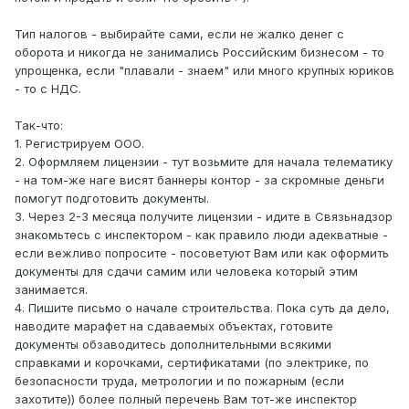
Тип налогов - выбирайте сами, если не жалко денег с
оборота и никогда не занимались Российским бизнесом - то
упрощенка, если "плавали - знаем" или много крупных юриков
- то с НДС.
Так-что:
1. Регистрируем ООО.
2. Оформляем лицензии - тут возьмите для начала телематику
- на том-же наге висят баннеры контор - за скромные деньги
помогут подготовить документы.
3. Через 2-3 месяца получите лицензии - идите в Связьнадзор
знакомьтесь с инспектором - как правило люди адекватные -
если вежливо попросите - посоветуют Вам или как оформить
документы для сдачи самим или человека который этим
занимается.
4. Пишите письмо о начале строительства. Пока суть да дело,
наводите марафет на сдаваемых объектах, готовите
документы обзаводитесь дополнительными всякими
справками и корочками, сертификатами (по электрике, по
безопасности труда, метрологии и по пожарным (если
захотите)) более полный перечень Вам тот-же инспектор