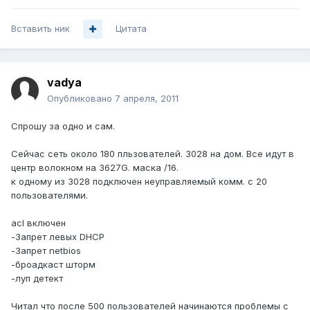
Вставить ник
Цитата
vadya
Опубликовано
7 апреля, 2011
Спрошу за одно и сам.
Сейчас сеть около 180 пльзователей. 3028 на дом. Все идут в
центр волокном на 3627G. маска /16.
к одному из 3028 подключен неуправляемый комм. с 20
пользователями.
acl включен
-Запрет левых DHCP
-Запрет netbios
-броадкаст шторм
-луп детект
Читал что после 500 пользователей начинаются проблемы с