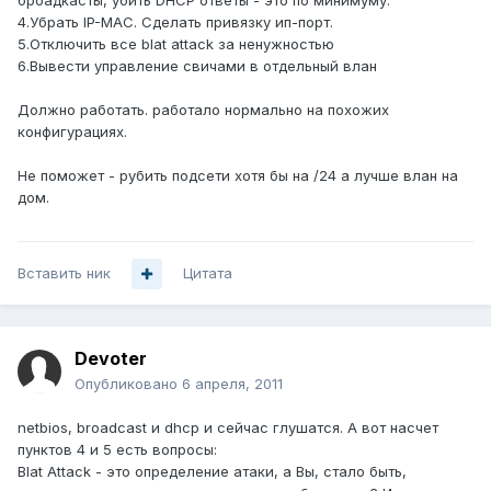
броадкасты, убить DHCP ответы - это по минимуму.
4.Убрать IP-MAC. Сделать привязку ип-порт.
5.Отключить все blat attack за ненужностью
6.Вывести управление свичами в отдельный влан
Должно работать. работало нормально на похожих
конфигурациях.
Не поможет - рубить подсети хотя бы на /24 а лучше влан на
дом.
Вставить ник
Цитата
Devoter
Опубликовано
6 апреля, 2011
netbios, broadcast и dhcp и сейчас глушатся. А вот насчет
пунктов 4 и 5 есть вопросы:
Blat Attack - это определение атаки, а Вы, стало быть,