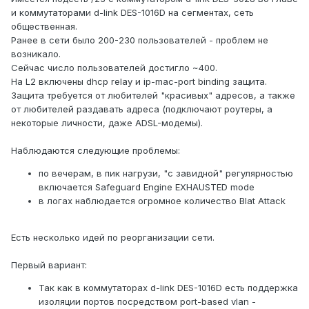
и коммутаторами d-link DES-1016D на сегментах, сеть
общественная.
Ранее в сети было 200-230 пользователей - проблем не
возникало.
Сейчас число пользователей достигло ~400.
На L2 включены dhcp relay и ip-mac-port binding защита.
Защита требуется от любителей "красивых" адресов, а также
от любителей раздавать адреса (подключают роутеры, а
некоторые личности, даже ADSL-модемы).
Наблюдаются следующие проблемы:
по вечерам, в пик нагрузи, "с завидной" регулярностью
включается Safeguard Engine EXHAUSTED mode
в логах наблюдается огромное количество Blat Attack
Есть несколько идей по реорганизации сети.
Первый вариант:
Так как в коммутаторах d-link DES-1016D есть поддержка
изоляции портов посредством port-based vlan -