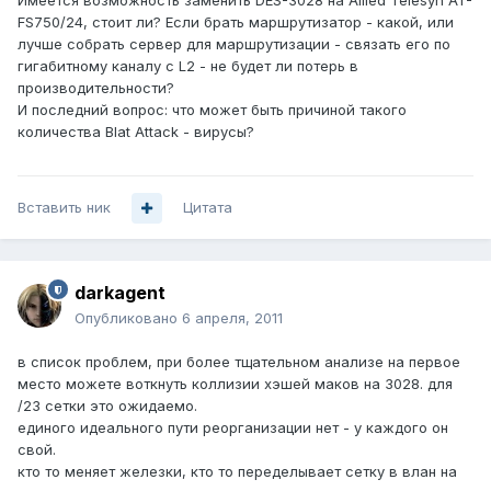
Имеется возможность заменить DES-3028 на Allied Telesyn AT-
FS750/24, стоит ли? Если брать маршрутизатор - какой, или
лучше собрать сервер для маршрутизации - связать его по
гигабитному каналу с L2 - не будет ли потерь в
производительности?
И последний вопрос: что может быть причиной такого
количества Blat Attack - вирусы?
Вставить ник
Цитата
darkagent
Опубликовано
6 апреля, 2011
в список проблем, при более тщательном анализе на первое
место можете воткнуть коллизии хэшей маков на 3028. для
/23 сетки это ожидаемо.
единого идеального пути реорганизации нет - у каждого он
свой.
кто то меняет железки, кто то переделывает сетку в влан на