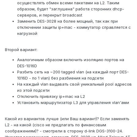
осуществлять обмен всеми пакетами на L2. Таким
образом, будет "заглушена" работа сторонних dhcp-
серверов, и перекрыт broadcast
Заменить DES-3028 на более мощный, так как при
отключении защиты ip+mac - коммутатор справляется с
нагрузкой
Второй вариант:
Аналогичным образом включить изоляцию портов на
DES-1016D
Разбить сеть на ~200 tagged vlan (на каждый порт DES-
1016D - по 1 vlan) без разбиения на подсети
На каждый vlan выдавать свой уникальный pool адресов
из этой подсети
Отключить привязку ip+mac на L2
Установить маршрутизатор L3 для управления vlan'ами
Какой из вариантов лучше (или Ваш вариант)? Если заменять
L2 - на какой (cisco не предлагать по финансовым
соображениям)? - смотрели в сторону d-link DGS-3100-24.