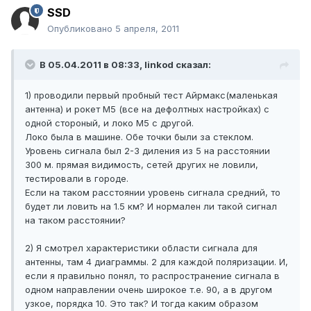
SSD
Опубликовано
5 апреля, 2011
В 05.04.2011 в 08:33, linkod сказал:
1) проводили первый пробный тест Айрмакс(маленькая
антенна) и рокет М5 (все на дефолтных настройках) с
одной стороный, и локо М5 с другой.
Локо была в машине. Обе точки были за стеклом.
Уровень сигнала был 2-3 диления из 5 на расстоянии
300 м. прямая видимость, сетей других не ловили,
тестировали в городе.
Если на таком расстоянии уровень сигнала средний, то
будет ли ловить на 1.5 км? И нормален ли такой сигнал
на таком расстоянии?
2) Я смотрел характеристики области сигнала для
антенны, там 4 диаграммы. 2 для каждой поляризации. И,
если я правильно понял, то распространение сигнала в
одном направлении очень широкое т.е. 90, а в другом
узкое, порядка 10. Это так? И тогда каким образом