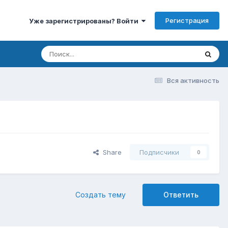
Регистрация
Уже зарегистрированы? Войти
Вся активность
Share
Подписчики
0
Создать тему
Ответить