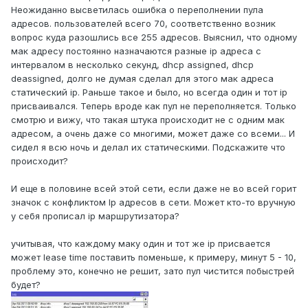
Неожиданно высветилась ошибка о переполнении пула
адресов. пользователей всего 70, соответственно возник
вопрос куда разошлись все 255 адресов. Выяснил, что одному
мак адресу постоянно назначаются разные ip адреса с
интервалом в несколько секунд, dhcp assigned, dhcp
deassigned, долго не думая сделал для этого мак адреса
статический ip. Раньше такое и было, но всегда один и тот ip
присваивался. Теперь вроде как пул не переполняется. Только
смотрю и вижу, что такая штука происходит не с одним мак
адресом, а очень даже со многими, может даже со всеми... И
сидел я всю ночь и делал их статическими. Подскажите что
происходит?
И еще в половине всей этой сети, если даже не во всей горит
значок с конфликтом Ip адресов в сети. Может кто-то вручную
у себя прописал ip маршрутизатора?
учитывая, что каждому маку один и тот же ip присвается
может lease time поставить поменьше, к примеру, минут 5 - 10,
проблему это, конечно не решит, зато пул чистится побыстрей
будет?