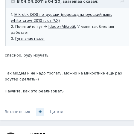
В 04.04.2011 в 04:20, saaremaa сказал:
1.
Mikrotik QOS по-русски (перевод на русский язык
white_crow 2010 г. от Р.Х)
2. Почитайте тут →
Ideco+Mikrotik
У меня так биллинг
работает.
3.
Гугл знает все!
спасибо, буду изучать.
Так модем и не надо трогать, можно на микротике еще раз
роутер сделать=)
Научите, как это реализовать.
Вставить ник
Цитата