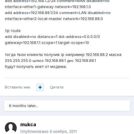
add address=192.168.1.2/24 comment=WAN disabled=no
interface=ether1-gateway network=192.168.1.0
add address=192.168.88.1/24 comment=LAN disabled=no
interface=ether2-local-master network=192.168.88.0
/ip route
add disabled=no distance=1 dst-address=0.0.0.0/0
gateway=192.168.1.1 scope=1 target-scope=10
тогда твои клиенты получив ip например 192.168.88.2 маска
255.255.255.0 шлюз 192.168.88.1 днс 192.168.88.1
будут получать инет от модема.
Вставить ник
Цитата
6 months later...
mukca
Опубликовано
6 ноября, 2011