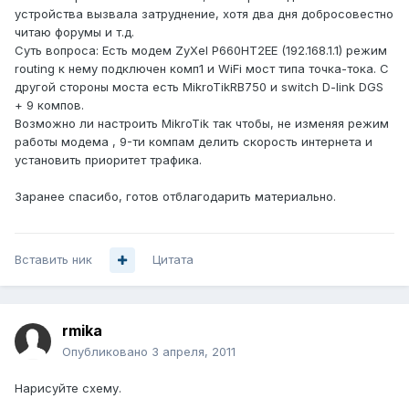
устройства вызвала затруднение, хотя два дня добросовестно
читаю форумы и т.д.
Суть вопроса: Есть модем ZyXel P660HT2EE (192.168.1.1) режим
routing к нему подключен комп1 и WiFi мост типа точка-тока. С
другой стороны моста есть MikroTikRB750 и switch D-link DGS
+ 9 компов.
Возможно ли настроить MikroTik так чтобы, не изменяя режим
работы модема , 9-ти компам делить скорость интернета и
установить приоритет трафика.
Заранее спасибо, готов отблагодарить материально.
Вставить ник
Цитата
rmika
Опубликовано
3 апреля, 2011
Нарисуйте схему.