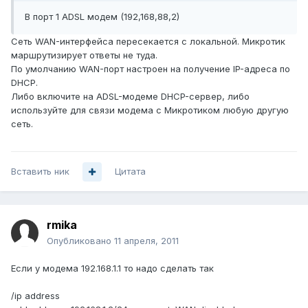
В порт 1 ADSL модем (192,168,88,2)
Сеть WAN-интерфейса пересекается с локальной. Микротик
маршрутизирует ответы не туда.
По умолчанию WAN-порт настроен на получение IP-адреса по
DHCP.
Либо включите на ADSL-модеме DHCP-сервер, либо
используйте для связи модема с Микротиком любую другую
сеть.
Вставить ник
Цитата
rmika
Опубликовано
11 апреля, 2011
Если у модема 192.168.1.1 то надо сделать так
/ip address