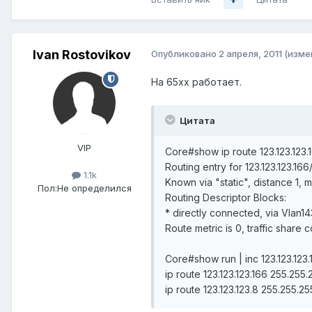
Ivan Rostovikov
Опубликовано
2 апреля, 2011
(изме
На 65xx работает.
Цитата
VIP
Core#show ip route 123.123.123.
Routing entry for 123.123.123.166
1.1k
Known via "static", distance 1, 
Пол:
Не определился
Routing Descriptor Blocks:
* directly connected, via Vlan14
Route metric is 0, traffic share c
Core#show run | inc 123.123.123.
ip route 123.123.123.166 255.25
ip route 123.123.123.8 255.255.2