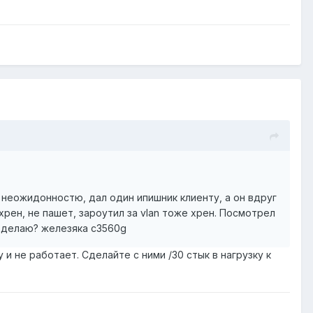
 неожидонностю, дал один ипишник клиенту, а он вдруг
хрен, не пашет, зароутил за vlan тоже хрен. Посмотрел
к делаю? железяка c3560g
и не работает. Сделайте с ними /30 стык в нагрузку к