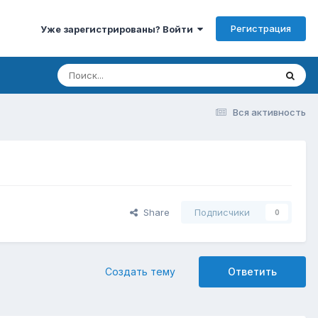
Регистрация
Уже зарегистрированы? Войти
Вся активность
Share
Подписчики
0
Создать тему
Ответить