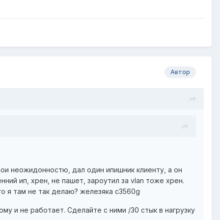
Автор
шои неожидонностю, дал один ипишник клиенту, а он
ний ип, хрен, не пашет, зароутил за vlan тоже хрен.
го я там не так делаю? железяка c3560g
ому и не работает. Сделайте с ними /30 стык в нагрузку