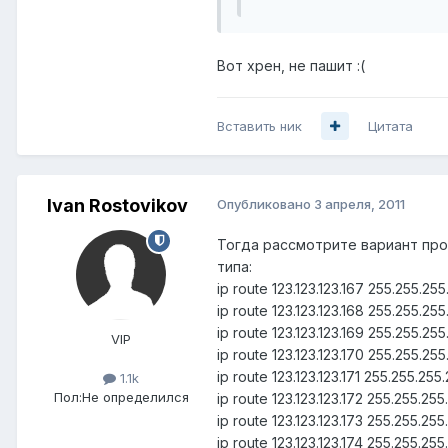
Вот хрен, не пашит :(
Вставить ник
Цитата
Ivan Rostovikov
Опубликовано
3 апреля, 2011
Тогда рассмотрите вариант прок
типа:
ip route 123.123.123.167 255.255.2
ip route 123.123.123.168 255.255.2
ip route 123.123.123.169 255.255.2
VIP
ip route 123.123.123.170 255.255.2
ip route 123.123.123.171 255.255.2
1.1k
Пол:
Не определился
ip route 123.123.123.172 255.255.2
ip route 123.123.123.173 255.255.2
ip route 123.123.123.174 255.255.2