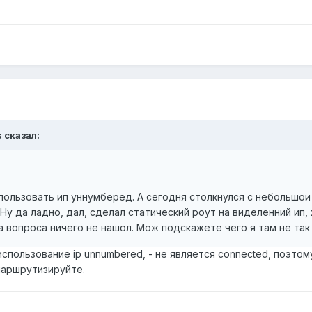
s сказал:
пользовать ип уннумберед. А сегодня столкнулся с небольшои
Ну да ладно, дал, сделал статический роут на виделенний ип, 
ва вопроса ничего не нашол. Мож подскажете чего я там не та
спользование ip unnumbered, - не является connected, поэтому 
маршрутизируйте.