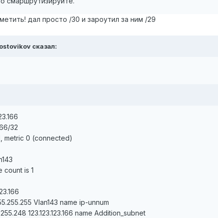
го смаршрутизируйте.
етить! дал просто /30 и зароутил за ним /29
Rostovikov сказал:
23.166
166/32
1, metric 0 (connected)
n143
e count is 1
23.166
.255.255.255 Vlan143 name ip-unnum
5.255.248 123.123.123.166 name Addition_subnet