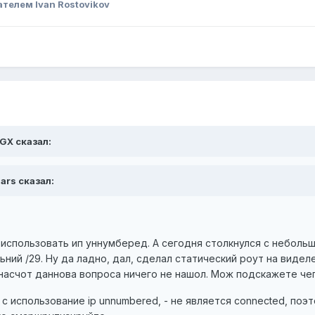
телем Ivan Rostovikov
GX сказал:
gars сказал:
 использовать ип уннумберед. А сегодня столкнулся с неболь
ний /29. Ну да ладно, дал, сделал статический роут на виделен
 насчот даннова вопроса ничего не нашол. Мож подскажете че
 использование ip unnumbered, - не является connected, поэт