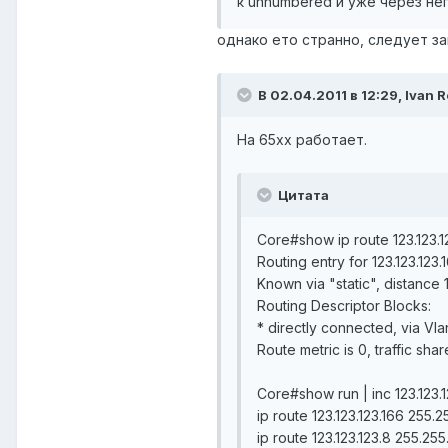
к unnumbered и уже через не
однако ето странно, следует зам
В 02.04.2011 в 12:29, Ivan 
На 65xx работает.
Цитата
Core#show ip route 123.123.1
Routing entry for 123.123.123.
Known via "static", distance 
Routing Descriptor Blocks:
* directly connected, via Vla
Route metric is 0, traffic shar
Core#show run | inc 123.123.1
ip route 123.123.123.166 255
ip route 123.123.123.8 255.25