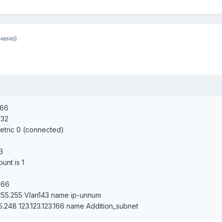
нено)
166
/32
metric 0 (connected)
3
ount is 1
166
5.255.255 Vlan143 name ip-unnum
55.248 123.123.123.166 name Addition_subnet