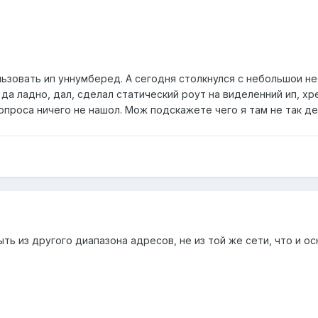
льзовать ип уннумберед. А сегодня столкнулся с небольшои не
 да ладно, дал, сделал статический роут на виделенний ип, хр
вопроса ничего не нашол. Мож подскажете чего я там не так 
ь из другого диапазона адресов, не из той же сети, что и осн