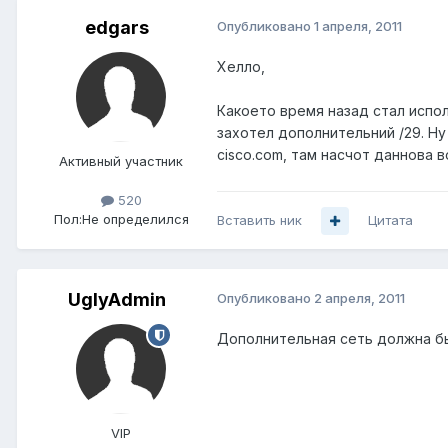
edgars
Опубликовано
1 апреля, 2011
Хелло,
Какоето время назад стал испо
захотел дополнительний /29. Ну
cisco.com, там насчот даннова 
Активный участник
520
Пол:
Не определился
Вставить ник
Цитата
UglyAdmin
Опубликовано
2 апреля, 2011
Дополнительная сеть должна быт
VIP