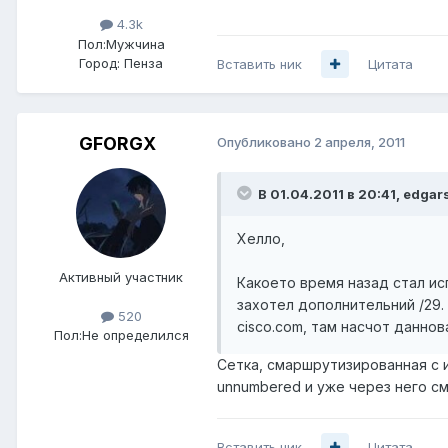
4.3k
Пол:
Мужчина
Город:
Пенза
Вставить ник
Цитата
GFORGX
Опубликовано
2 апреля, 2011
В 01.04.2011 в 20:41, edgar
Хелло,
Активный участник
Какоето время назад стал ис
захотел дополнительний /29. 
520
cisco.com, там насчот данно
Пол:
Не определился
Сетка, смаршрутизированная с и
unnumbered и уже через него с
Вставить ник
Цитата