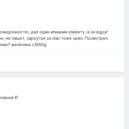
ожидонностю, дал один ипишник клиенту, а он вдруг
ен, не пашет, зароутил за vlan тоже хрен. Посмотрел
делаю? железяка c3560g
овной IP.