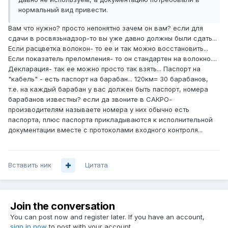
нормальный вид привести.
Вам что нужно? просто непонятно зачем он вам? если для
сдачи в росвязьнадзор-то вы уже давно должны были сдать...
Если расцветка волокон- то ее и так можно восстановить...
Если показатель преломления- то он стандартен на волокно....
Декларация- так ее можно просто так взять... Паспорт на
"кабель" - есть паспорт на барабан... 120км= 30 барабанов,
т.е. на каждый барабан у вас должен быть паспорт, номера
барабанов известны? если да звоните в САКРО-
производителям называете номера у них обычно есть
паспорта, плюс паспорта прикладываются к исполнительной
документации вместе с протоколами входного контроля...
Вставить ник
Цитата
Join the conversation
You can post now and register later. If you have an account,
sign in now
to post with your account.