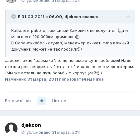
Опубликовано
31 марта, 2011
В 31.03.2011 в 06:00, djekcon сказал:
Кабель в работе, там связи!Заменить не получится!(да и
много его 120 000км примерно))))
В Сарансккабель стучал, менеджер очкует, типа важный
документ. Может не так просил?)))
.....если такие "размахи", то не понимаю суть проблемы! Надо
ехать и разговаривать "тет-а-тет" и далеко не с менеджером.
(Мы же встали на путь борьбы с коррупцией!;) )
Изменено
31 марта, 2011
пользователем Firsa
Вставить ник
Цитата
djekcon
Опубликовано
31 марта, 2011