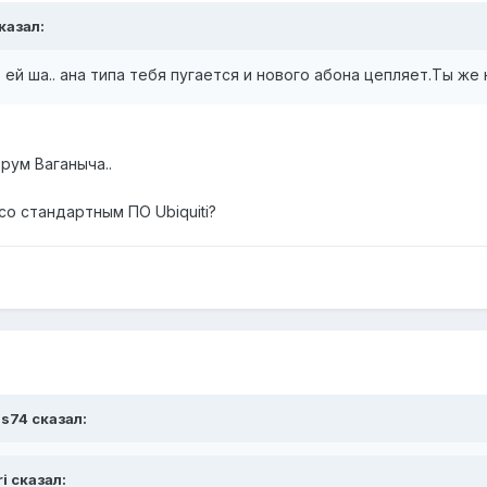
сказал:
ей ша.. ана типа тебя пугается и нового абона цепляет.Ты же 
рум Ваганыча..
со стандартным ПО Ubiquiti?
us74 сказал:
ri сказал: