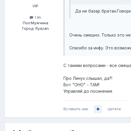
VIP
Да не базар братан.Говори
1.8k
Пол:
Мужчина
Город:
Ryazan
Очень смешно. Только это не
Спасибо за инфу. Это возмож
С такими вопросами - все смешар
Про Линух слышал, да?!
Вот "ОНО" - ТАМ!
Управляй до посинения.
Вставить ник
Цитата