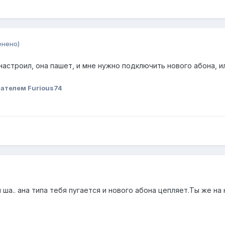
енено)
настроил, она пашет, и мне нужно подключить нового абона, ил
ателем Furious74
 ша.. ана типа тебя пугается и нового абона цепляет.Ты же на