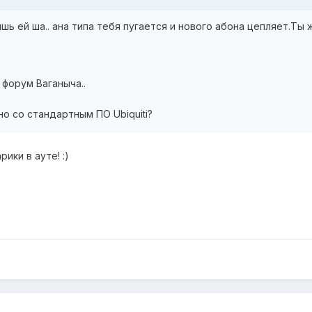
шь ей ша.. ана типа тебя пугается и нового абона цепляет.Ты 
 форум Ваганыча..
но со стандартным ПО Ubiquiti?
ики в ауте! :)