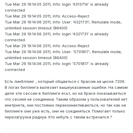
Tue Mar 29 19:14:05 2011, Info: login '4313714' is already
connected
Tue Mar 29 19:14:05 2011, Info: Access-Reject
Tue Mar 29 19:14:06 2011, Info: User: '4321731', Remulate mode,
unlimited session timeout (86400)
Tue Mar 29 19:14:06 2011, Info: login '4321731' is already
connected
Tue Mar 29 19:14:06 2011, Info: Access-Reject
Tue Mar 29 19:14:06 2011, Info: User: '5701817', Remulate mode,
unlimited session timeout (86400)
Tue Mar 29 19:14:06 2011, Info: login '5701817' is already
connected
Есть линбллинг , который общаеться с брасом на циске 7206.
В логах биллинга вылезает вышеуказанные ошибки. На самом
деле эти сессии в биллинги есьт, но на брасе показываеться
что сесиия не соединена. Таким образом у пользователей нет
инетрнета, они постоянно переконнективаються, но так как на
биллинге они уже есть, они не соединяться. Помогает только
перезагрузка радиуа. Кто нибуть с таким встречался ?