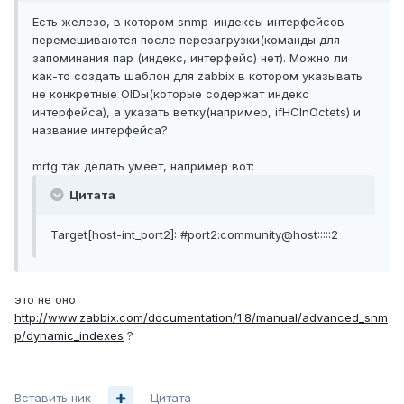
Есть железо, в котором snmp-индексы интерфейсов
перемешиваются после перезагрузки(команды для
запоминания пар (индекс, интерфейс) нет). Можно ли
как-то создать шаблон для zabbix в котором указывать
не конкретные OIDы(которые содержат индекс
интерфейса), а указать ветку(например, ifHCInOctets) и
название интерфейса?
mrtg так делать умеет, например вот:
Цитата
Target[host-int_port2]: #port2:community@host:::::2
это не оно
http://www.zabbix.com/documentation/1.8/manual/advanced_snm
p/dynamic_indexes
?
Вставить ник
Цитата