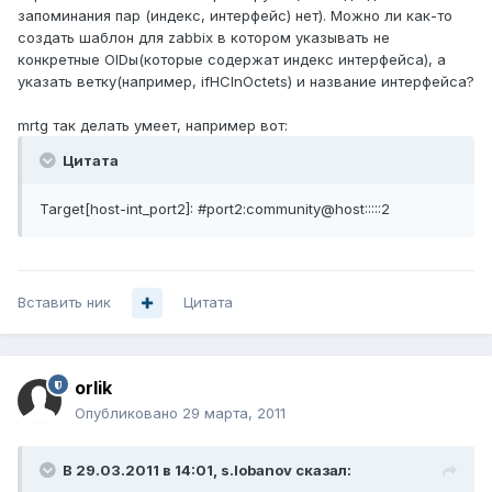
запоминания пар (индекс, интерфейс) нет). Можно ли как-то
создать шаблон для zabbix в котором указывать не
конкретные OIDы(которые содержат индекс интерфейса), а
указать ветку(например, ifHCInOctets) и название интерфейса?
mrtg так делать умеет, например вот:
Цитата
Target[host-int_port2]: #port2:community@host:::::2
Вставить ник
Цитата
orlik
Опубликовано
29 марта, 2011
В 29.03.2011 в 14:01, s.lobanov сказал: