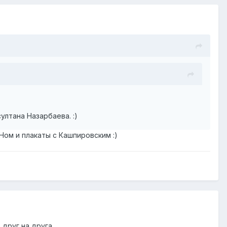
ултана Назарбаева. :)
ом и плакаты с Кашпировским :)
друг на друга.