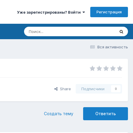
Регистрация
Уже зарегистрированы? Войти
Вся активность
Share
Подписчики
0
Создать тему
Ответить