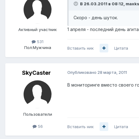
В 26.03.2011 в 08:12, maxks
Скоро - день шуток.
1 апреля - последний день агит
Активный участник
531
Пол:
Мужчина
Вставить ник
Цитата
SkyCaster
Опубликовано
28 марта, 2011
В мониторинге вместо своего го
Пользователи
56
Вставить ник
Цитата