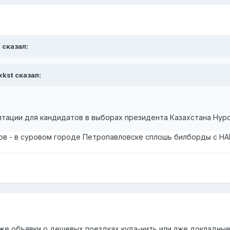
 сказал:
xkst сказал:
гитации для кандидатов в выборах президента Казахстана Нурс
ов - в суровом городе Петропавловске сплошь билборды с НАН
же объявки о дешевых поездках куда-нить или лже докладные 