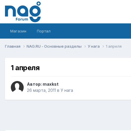
Магазин
Портал
Главная
NAG.RU - Основные разделы
У нага
1 апреля
1 апреля
Автор:
maxkst
26 марта, 2011
в
У нага