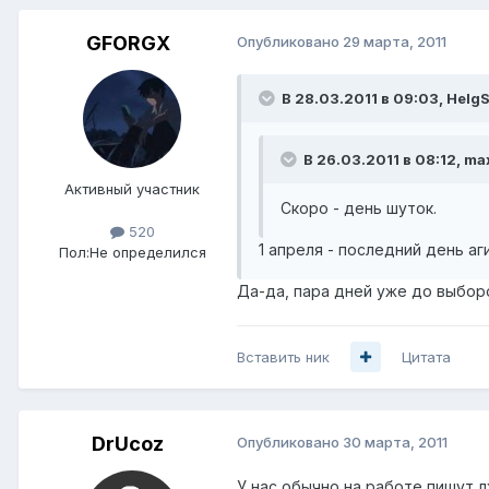
GFORGX
Опубликовано
29 марта, 2011
В 28.03.2011 в 09:03, HelgS
В 26.03.2011 в 08:12, ma
Активный участник
Скоро - день шуток.
520
1 апреля - последний день а
Пол:
Не определился
Да-да, пара дней уже до выбор
Вставить ник
Цитата
DrUcoz
Опубликовано
30 марта, 2011
У нас обычно на работе пишут л