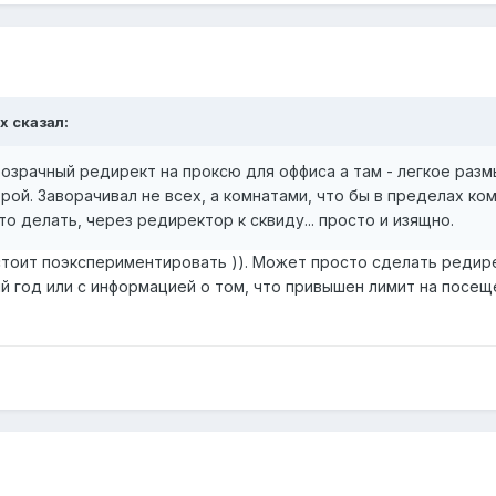
x сказал:
озрачный редирект на проксю для оффиса а там - легкое раз
рой. Заворачивал не всех, а комнатами, что бы в пределах ко
то делать, через редиректор к сквиду... просто и изящно.
стоит поэкспериментировать )). Может просто сделать редирек
год или с информацией о том, что привышен лимит на посещен