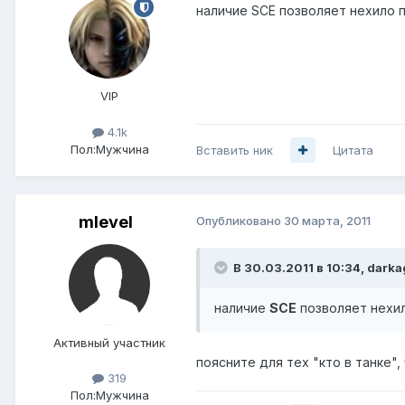
наличие SCE позволяет нехило 
VIP
4.1k
Пол:
Мужчина
Вставить ник
Цитата
mlevel
Опубликовано
30 марта, 2011
В 30.03.2011 в 10:34, darka
наличие
SCE
позволяет нехи
Активный участник
поясните для тех "кто в танке"
319
Пол:
Мужчина