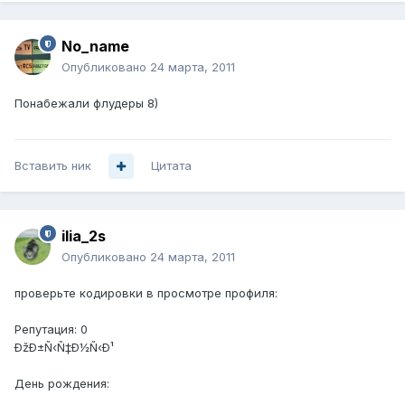
No_name
Опубликовано
24 марта, 2011
Понабежали флудеры 8)
Вставить ник
Цитата
ilia_2s
Опубликовано
24 марта, 2011
проверьте кодировки в просмотре профиля:
Репутация: 0
ÐžÐ±Ñ‹Ñ‡Ð½Ñ‹Ð¹
День рождения: