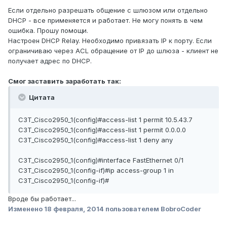
Если отдельно разрешать общение с шлюзом или отдельно
DHCP - все применяется и работает. Не могу понять в чем
ошибка. Прошу помощи.
Настроен DHCP Relay. Необходимо привязать IP к порту. Если
ограничиваю через ACL обращение от IP до шлюза - клиент не
получает адрес по DHCP.
Смог заставить заработать так:
Цитата
C3T_Cisco2950_1(config)#access-list 1 permit 10.5.43.7
C3T_Cisco2950_1(config)#access-list 1 permit 0.0.0.0
C3T_Cisco2950_1(config)#access-list 1 deny any
C3T_Cisco2950_1(config)#interface FastEthernet 0/1
C3T_Cisco2950_1(config-if)#ip access-group 1 in
C3T_Cisco2950_1(config-if)#
Вроде бы работает...
Изменено
18 февраля, 2014
пользователем BobroCoder