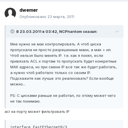
dwemer
Опубликовано
23 марта, 2011
В 23.03.2011 в 03:42, NCPhantom сказал:
Мне нужно не мак контролировать. А чтоб циска
пропускала не просто разрешенные маки, а мак + ип.
Чтоб нельзя было менять IP. т.е. как я понял, если
привязать ACL к портам то пропускать будет конкретные
МАК адреса, но при смене IP всё так же будет работать,
а нужно чтоб работало только со своим IP.
Подскажите как лучше это реализовать? Если вообще
можно...
PS: С цисками раньше не работал, по этому может чего
не так понимаю.
acl на порту может фильтровать IP
interface FastEthernet0/3
