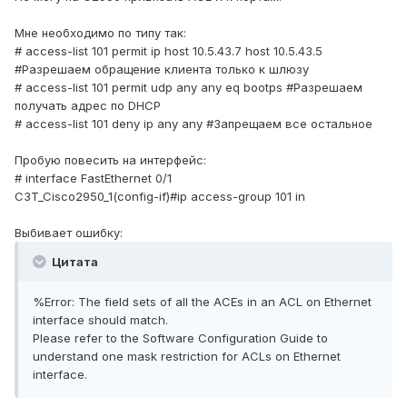
Мне необходимо по типу так:
# access-list 101 permit ip host 10.5.43.7 host 10.5.43.5
#Разрешаем обращение клиента только к шлюзу
# access-list 101 permit udp any any eq bootps #Разрешаем
получать адрес по DHCP
# access-list 101 deny ip any any #Запрещаем все остальное
Пробую повесить на интерфейс:
# interface FastEthernet 0/1
C3T_Cisco2950_1(config-if)#ip access-group 101 in
Выбивает ошибку:
Цитата
%Error: The field sets of all the ACEs in an ACL on Ethernet
interface should match.
Please refer to the Software Configuration Guide to
understand one mask restriction for ACLs on Ethernet
interface.