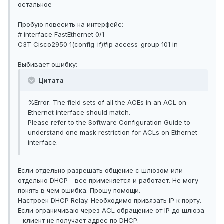
остальное
Пробую повесить на интерфейс:
# interface FastEthernet 0/1
C3T_Cisco2950_1(config-if)#ip access-group 101 in
Выбивает ошибку:
Цитата
%Error: The field sets of all the ACEs in an ACL on
Ethernet interface should match.
Please refer to the Software Configuration Guide to
understand one mask restriction for ACLs on Ethernet
interface.
Если отдельно разрешать общение с шлюзом или
отдельно DHCP - все применяется и работает. Не могу
понять в чем ошибка. Прошу помощи.
Настроен DHCP Relay. Необходимо привязать IP к порту.
Если ограничиваю через ACL обращение от IP до шлюза
- клиент не получает адрес по DHCP.