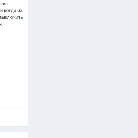
овят
н когда их
 выключить
х