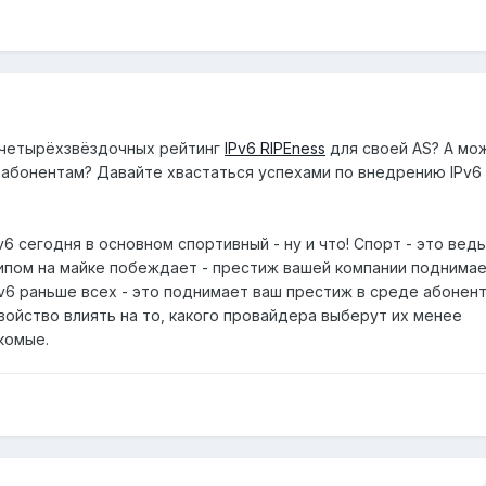
ь четырёхзвёздочных рейтинг
IPv6 RIPEness
для своей AS? А мо
 абонентам? Давайте хвастаться успехами по внедрению IPv6 
v6 сегодня в основном спортивный - ну и что! Спорт - это вед
ипом на майке побеждает - престиж вашей компании поднимае
v6 раньше всех - это поднимает ваш престиж в среде абонент
войство влиять на то, какого провайдера выберут их менее
комые.