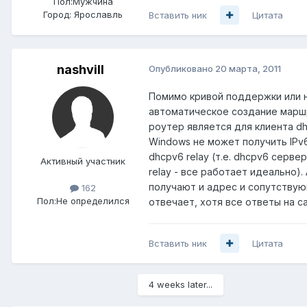
Пол:
Мужчина
Город:
Ярославль
Вставить ник
Цитата
nashvill
Опубликовано
20 марта, 2011
Помимо кривой поддержки или н
автоматическое создание маршр
роутер является для клиента dh
Windows не может получить IPv6 
dhcpv6 relay (т.е. dhcpv6 серве
Активный участник
relay - все работает идеально)
получают и адрес и сопутствующ
162
Пол:
Не определился
отвечает, хотя все ответы на с
Вставить ник
Цитата
4 weeks later...