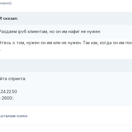
енено)
f сказал:
.. Раздаем ipv6 клиентам, но он им нафиг не нужен
тесь о том, нужен он им или не нужен. Так как, когда он им п
.
йта спринта:
.24.22.50
 2600::
вателем nomo