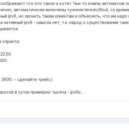
оображают что это такое и хотят. Чьи-то компы автоматом л
онечно, автоматически включены туннели teredo/6to4, со време
ный ipv6, но звонить таким клиентам и объяснять, что им надо
а нативный ipv6 - смысла нет, т.к. народ о существовании таки
дывается.
 спринта:
.22.50
00::
2600:: - сделайте трейс;)
просов в сутки примерно тысяча - ipv6х...