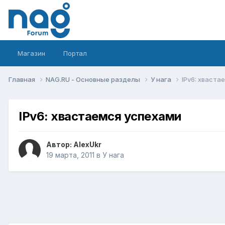
Магазин
Портал
Главная
NAG.RU - Основные разделы
У нага
IPv6: хваста
IPv6: хвастаемся успехами
Автор:
AlexUkr
19 марта, 2011
в
У нага