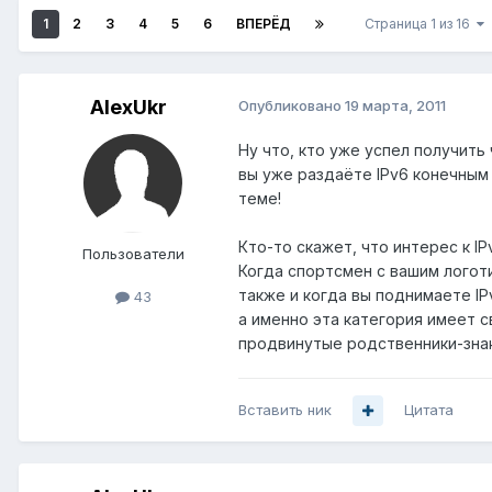
1
2
3
4
5
6
ВПЕРЁД
Страница 1 из 16
AlexUkr
Опубликовано
19 марта, 2011
Ну что, кто уже успел получит
вы уже раздаёте IPv6 конечным
теме!
Кто-то скажет, что интерес к IP
Пользователи
Когда спортсмен с вашим логот
также и когда вы поднимаете IP
43
а именно эта категория имеет с
продвинутые родственники-зна
Вставить ник
Цитата