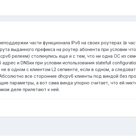
еподдержки части функционала IPv6 на своих роутерах (в ча
ута выданного префикса на роутер абонента при условии что
cpv6 релеем) столкнулись еще и с тем, что ни одна ОС из се
адрес и DNSки при условии использования statefull configuratio
р не в одном с клиентом L2 сегменте, если в одном, а следова
. Абсолютно все сторонние dhcpv6 клиенты под виндой без пр
ие параметры, а вот сама винда упорно считает, что ей никт
амом деле прилетают к ней.