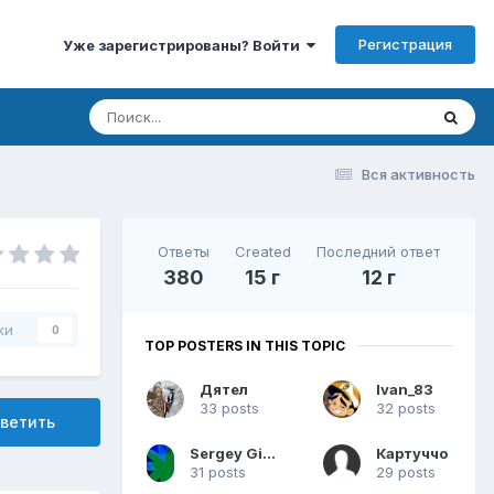
Регистрация
Уже зарегистрированы? Войти
Вся активность
Ответы
Created
Последний ответ
380
15 г
12 г
ки
0
TOP POSTERS IN THIS TOPIC
Дятел
Ivan_83
33 posts
32 posts
ветить
Sergey Gilfanov
Картуччо
31 posts
29 posts