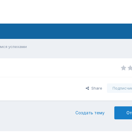
емся успехами
Share
Подписчи
Создать тему
От