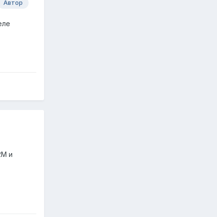
Автор
еле
2М и