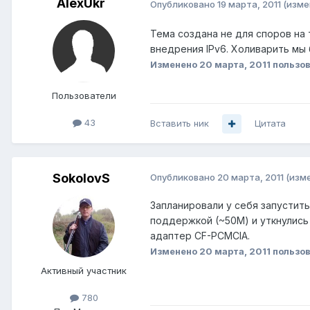
AlexUkr
Опубликовано
19 марта, 2011
(изме
Тема создана не для споров на 
внедрения IPv6. Холиварить мы
Изменено
20 марта, 2011
пользов
Пользователи
43
Вставить ник
Цитата
SokolovS
Опубликовано
20 марта, 2011
(изм
Запланировали у себя запустить
поддержкой (~50М) и уткнулись 
адаптер CF-PCMCIA.
Изменено
20 марта, 2011
пользов
Активный участник
780