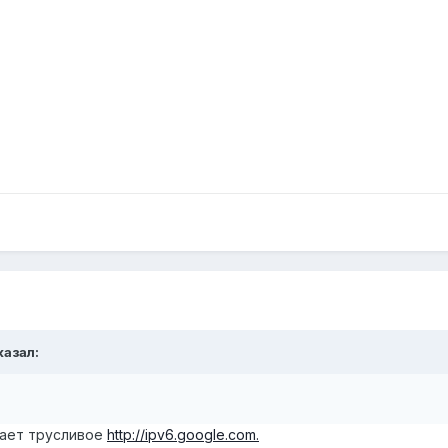
казал:
нает трусливое
http://ipv6.google.com.