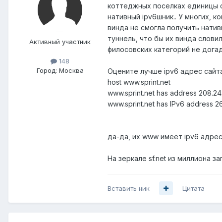
коттеджных поселках единицы с
нативный ipv6шник.. У многих, к
винда не смогла получить натив
туннель, что бы их винда словил
Активный участник
филосовских категорий не дога
148
Город:
Москва
Оцените лучше ipv6 адрес сайта
host www.sprint.net
www.sprint.net has address 208.24
www.sprint.net has IPv6 address 26
да-да, их www имеет ipv6 адрес 
На зеркале sf.net из миллиона за
Вставить ник
Цитата