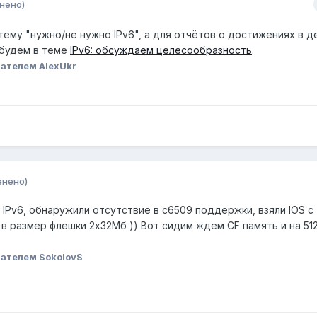
нено)
тему "нужно/не нужно IPv6", а для отчётов о достижениях в д
 будем в теме
IPv6: обсуждаем целесообразность
.
ателем AlexUkr
енено)
 IPv6, обнаружили отсутствие в c6509 поддержки, взяли IOS с
в размер флешки 2х32Мб )) Вот сидим ждем CF память и на 51
ателем SokolovS