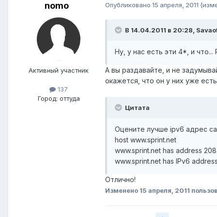
nomo
Опубликовано
15 апреля, 2011
(изм
В 14.04.2011 в 20:28, Savaof
Ну, у нас есть эти 4*, и что.
А вы раздавайте, и не задумывай
Активный участник
окажется, что он у них уже есть
137
Город:
оттуда
Цитата
Оцените лучше ipv6 адрес са
host www.sprint.net
www.sprint.net has address 208
www.sprint.net has IPv6 address
Отлично!
Изменено
15 апреля, 2011
пользо