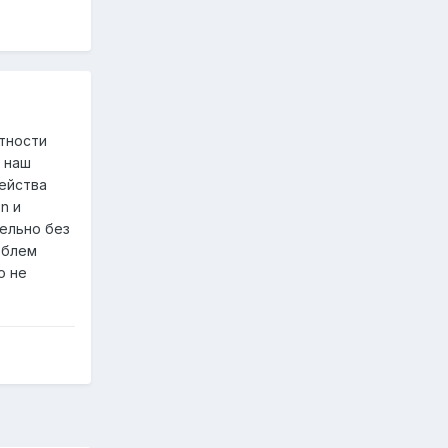
стности
 наш
мейства
n и
тельно без
облем
о не