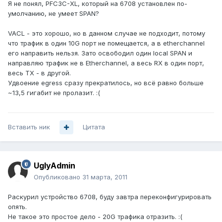
Я не понял, PFC3C-XL, который на 6708 установлен по-
умолчанию, не умеет SPAN?
VACL - это хорошо, но в данном случае не подходит, потому
что трафик в один 10G порт не помещается, а в etherchannel
его направить нельзя. Зато освободил один local SPAN и
направляю трафик не в Etherchannel, а весь RX в один порт,
весь TX - в другой.
Удвоение egress сразу прекратилось, но всё равно больше
~13,5 гигабит не пролазит. :(
Вставить ник
Цитата
UglyAdmin
Опубликовано
31 марта, 2011
Раскурил устройство 6708, буду завтра переконфигурировать
опять.
Не такое это простое дело - 20G трафика отразить. :(