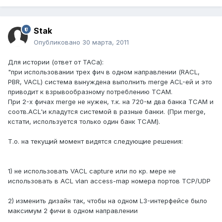
Stak
Опубликовано
30 марта, 2011
Для истории (ответ от ТАСа):
"при использовании трех фич в одном направлении (RACL,
PBR, VACL) система вынуждена выполнить merge ACL-ей и это
приводит к взрывообразному потреблению TCAM.
При 2-х фичах merge не нужен, т.к. на 720-м два банка TCAM и
соотв.ACL'и кладутся системой в разные банки. (При merge,
кстати, используется только один банк TCAM).
Т.о. на текущий момент видятся следующие решения:
1) не использовать VACL capture или по кр. мере не
использовать в ACL vlan access-map номера портов TCP/UDP
2) изменить дизайн так, чтобы на одном L3-интерфейсе было
максимум 2 фичи в одном направлении