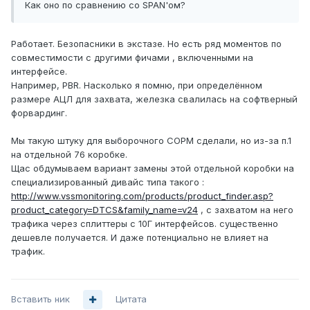
Как оно по сравнению со SPAN'ом?
Работает. Безопасники в экстазе. Но есть ряд моментов по
совместимости с другими фичами , включенными на
интерфейсе.
Например, PBR. Насколько я помню, при определённом
размере АЦЛ для захвата, железка свалилась на софтверный
форвардинг.
Мы такую штуку для выборочного СОРМ сделали, но из-за п.1
на отдельной 76 коробке.
Щас обдумываем вариант замены этой отдельной коробки на
специализированный дивайс типа такого :
http://www.vssmonitoring.com/products/product_finder.asp?
product_category=DTCS&family_name=v24
, с захватом на него
трафика через сплиттеры с 10Г интерфейсов. существенно
дешевле получается. И даже потенциально не влияет на
трафик.
Вставить ник
Цитата