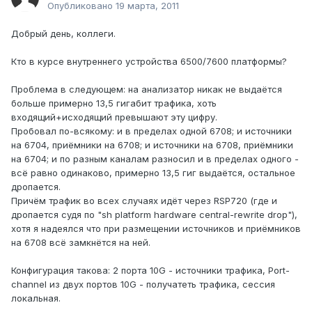
Опубликовано
19 марта, 2011
Добрый день, коллеги.
Кто в курсе внутреннего устройства 6500/7600 платформы?
Проблема в следующем: на анализатор никак не выдаётся
больше примерно 13,5 гигабит трафика, хоть
входящий+исходящий превышают эту цифру.
Пробовал по-всякому: и в пределах одной 6708; и источники
на 6704, приёмники на 6708; и источники на 6708, приёмники
на 6704; и по разным каналам разносил и в пределах одного -
всё равно одинаково, примерно 13,5 гиг выдаётся, остальное
дропается.
Причём трафик во всех случаях идёт через RSP720 (где и
дропается судя по "sh platform hardware central-rewrite drop"),
хотя я надеялся что при размещении источников и приёмников
на 6708 всё замкнётся на ней.
Конфигурация такова: 2 порта 10G - источники трафика, Port-
channel из двух портов 10G - получатеть трафика, сессия
локальная.