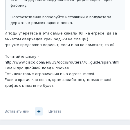
фабрику.
Соответственно попробуйте источники и получатели
держать в рамках одного асика.
И тоды уперетесь в эти самые каналы 16Г на егресе, да за
вычетом оверхедов хрен редьки не слаще )
rps уже предложил вариант, если и он не поможет, то ой
Почитайте циску -
http://www.cisco.com/en/US/docs/routers/76...guide/span.html
Там и про двойной лоад и прочее.
Есть некоторые ограничения и на egress-mcast.
Если я правильно понял, span заработает, только mсast
трафик отливать не будет.
Вставить ник
Цитата