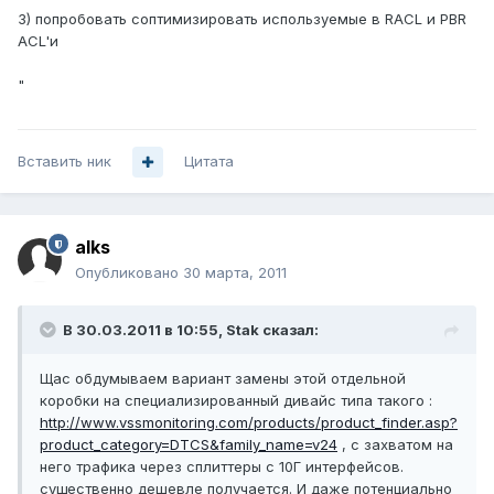
3) попробовать соптимизировать используемые в RACL и PBR
ACL'и
"
Вставить ник
Цитата
alks
Опубликовано
30 марта, 2011
В 30.03.2011 в 10:55, Stak сказал:
Щас обдумываем вариант замены этой отдельной
коробки на специализированный дивайс типа такого :
http://www.vssmonitoring.com/products/product_finder.asp?
product_category=DTCS&family_name=v24
, с захватом на
него трафика через сплиттеры с 10Г интерфейсов.
существенно дешевле получается. И даже потенциально