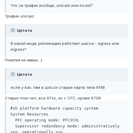
Что за трафик вообще, unicast или mcast?
Трафик unicast.
Цитата
В какой моде репликации работает шасси - egress или
ingress?
Понятия не имею. :)
Цитата
если у вас там в шасси старые карты типа 6148
Старых плат нет, все 67хх, но с CFC, кроме 6708:
#sh platform hardware capacity system

System Resources

  PFC operating mode: PFC3CXL

  Supervisor redundancy mode: administratively 
sso, operationally sso
