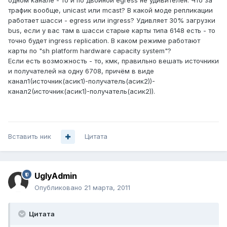
одном канале - то и по двойной egress не удивителен. Что за
трафик вообще, unicast или mcast? В какой моде репликации
работает шасси - egress или ingress? Удивляет 30% загрузки
bus, если у вас там в шасси старые карты типа 6148 есть - то
точно будет ingress replication. В каком режиме работают
карты по "sh platform hardware capacity system"?
Если есть возможность - то, кмк, правильно вешать источники
и получателей на одну 6708, причём в виде
канал1(источник(асик1)-получатель(асик2))-
канал2(источник(асик1)-получатель(асик2)).
Вставить ник
Цитата
UglyAdmin
Опубликовано
21 марта, 2011
Цитата