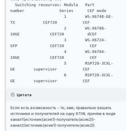
  Switching resources: Module   Part 
number               Series      CEF mode

                       1        WS-X6748-GE-
TX            CEF720           CEF

                       2        WS-X6708-
10GE             CEF720          dCEF

                       3        WS-X6724-
SFP              CEF720           CEF

                       4        WS-X6704-
10GE             CEF720           CEF

                       5        RSP720-3CXL-
GE        supervisor           CEF

                       6        RSP720-3CXL-
GE        supervisor           CEF
Цитата
Если есть возможность - то, кмк, правильно вешать
источники и получателей на одну 6708, причём в виде
канал1(источник(асик1)-получатель(асик2))-
канал2(источник(асик1)-получатель(асик2)).