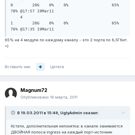
0        20G    0%    0%                  65%   
78% @17:57 19Mar11

    4       
1        20G    0%    0%                  65%   
76% @17:35 19Mar11
65% на 4 модуле по каждому каналу - это 2 порта по 6,5Гбит.
=)
Вставить ник
Цитата
Magnum72
Опубликовано
19 марта, 2011
В 19.03.2011 в 15:46, UglyAdmin сказал:
Кстати, дополнительная непонятка: в канале занимается
ДВОЙНАЯ полоса ingress на каждый порт-источник