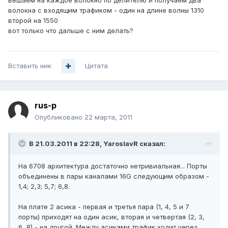
вешаем на каждое волокно по делителю и получаем два
волокна с входящим трафиком - один на длине волны 1310
второй на 1550
вот только что дальше с ним делать?
Вставить ник
Цитата
rus-p
Опубликовано
22 марта, 2011
В 21.03.2011 в 22:28, YaroslavR сказал:
На 6708 архитектура достаточно нетривиальная... Порты
объединены в пары каналами 16G следующим образом -
1,4; 2,3; 5,7; 6,8.
На плате 2 асика - первая и третья пара (1, 4, 5 и 7
порты) приходят на один асик, вторая и четвертая (2, 3,
6, 8) - на другой. Между асиками трафик ходит через