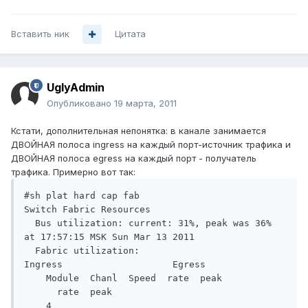
Вставить ник
Цитата
UglyAdmin
Опубликовано
19 марта, 2011
Кстати, дополнительная непонятка: в канале занимается
ДВОЙНАЯ полоса ingress на каждый порт-источник трафика и
ДВОЙНАЯ полоса egress на каждый порт - получатель
трафика. Примерно вот так:
#sh plat hard cap fab

Switch Fabric Resources

  Bus utilization: current: 31%, peak was 36% 
at 17:57:15 MSK Sun Mar 13 2011

  Fabric utilization:     
Ingress                    Egress

    Module  Chanl  Speed  rate  peak           
      rate  peak

    4       