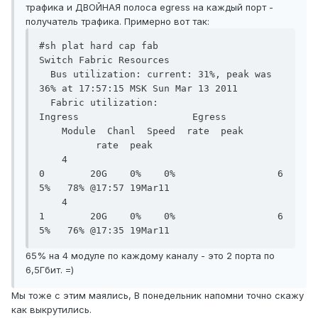
трафика и ДВОЙНАЯ полоса egress на каждый порт -
получатель трафика. Примерно вот так:
#sh plat hard cap fab

Switch Fabric Resources

  Bus utilization: current: 31%, peak was 
36% at 17:57:15 MSK Sun Mar 13 2011

  Fabric utilization:     
Ingress                    Egress

    Module  Chanl  Speed  rate  peak       
          rate  peak

    4       
0        20G    0%    0%                  6
5%   78% @17:57 19Mar11

    4       
1        20G    0%    0%                  6
5%   76% @17:35 19Mar11
65% на 4 модуле по каждому каналу - это 2 порта по
6,5Гбит. =)
Мы тоже с этим маялись, В понедельник напомни точно скажу
как выкрутились.