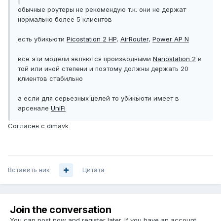
обычные роутеры не рекомендую т.к. они не держат
нормально более 5 клиентов
есть убикьюти
Picostation 2 HP
,
AirRouter
,
Power AP N
все эти модели являются производными
Nanostation 2
в
той или иной степени и поэтому должны держать 20
клиентов стабильно
а если для серьезных целей то убикьюти имеет в
арсенале
UniFi
Согласен с dimavk
Вставить ник
Цитата
Join the conversation
You can post now and register later. If you have an account,