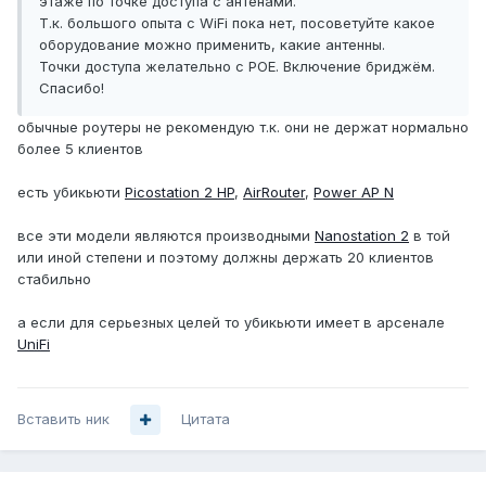
этаже по точке доступа с антенами.
Т.к. большого опыта с WiFi пока нет, посоветуйте какое
оборудование можно применить, какие антенны.
Точки доступа желательно с POE. Включение бриджём.
Спасибо!
обычные роутеры не рекомендую т.к. они не держат нормально
более 5 клиентов
есть убикьюти
Picostation 2 HP
,
AirRouter
,
Power AP N
все эти модели являются производными
Nanostation 2
в той
или иной степени и поэтому должны держать 20 клиентов
стабильно
а если для серьезных целей то убикьюти имеет в арсенале
UniFi
Вставить ник
Цитата