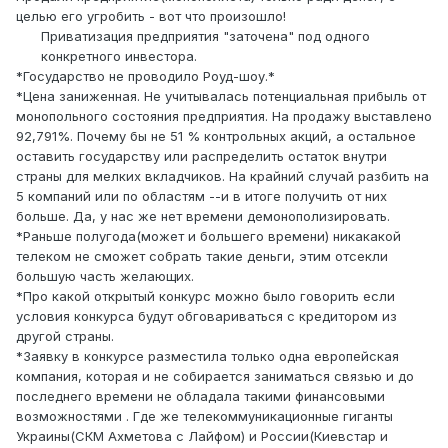
целью его угробить - вот что произошло!
Приватизация предприятия "заточена" под одного
конкретного инвестора.
*Государство не проводило Роуд-шоу.*
*Цена заниженная. Не учитывалась потенциальная прибыль от
монопольного состояния предприятия. На продажу выставлено
92,791%. Почему бы не 51 % контрольных акций, а остальное
оставить государству или распределить остаток внутри
страны для мелких вкладчиков. На крайний случай разбить на
5 компаний или по областям --и в итоге получить от них
больше. Да, у нас же нет времени демонополизировать.
*Раньше полугода(может и большего времени) никакакой
телеком не сможет собрать такие деньги, этим отсекли
большую часть желающих.
*Про какой открытый конкурс можно было говорить если
условия конкурса будут обговариваться с кредитором из
другой страны.
*Заявку в конкурсе разместила только одна европейская
компания, которая и не собирается заниматься связью и до
последнего времени не обладала такими финансовыми
возможностями . Где же телекоммуникационные гиганты
Украины(СКМ Ахметова с Лайфом) и России(Киевстар и